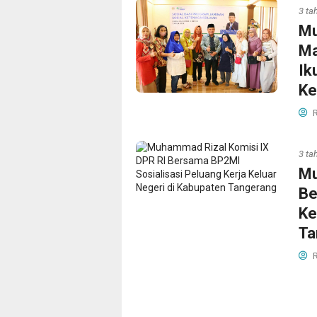
3 ta
Mu
Ma
Ik
Ke
R
3 ta
Mu
Be
Ke
Ta
R