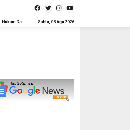
Hukum Dan Kriminal
Sabtu, 08 Agu 2026
Politik
Pendidikan
Gaya hidup
Na