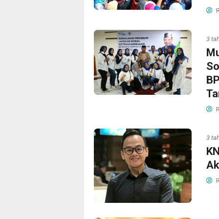
R
3 ta
Mu
So
BP
Ta
R
3 ta
KN
Ak
R