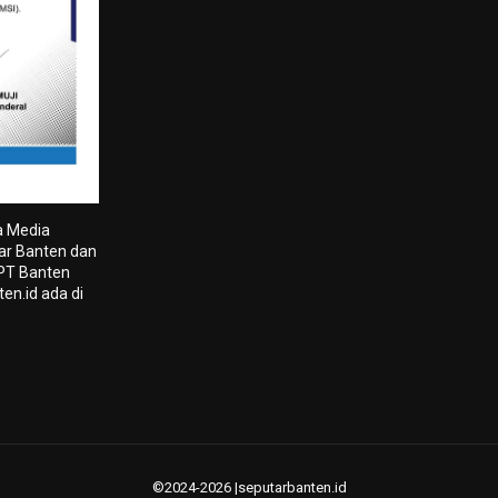
a Media
tar Banten dan
 PT Banten
en.id ada di
©2024-2026 |seputarbanten.id