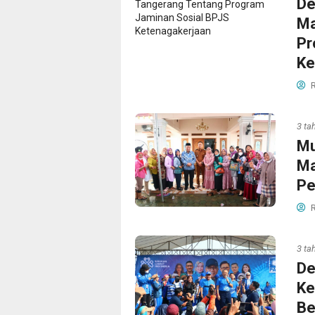
De
Ma
Pr
Ke
R
3 ta
Mu
Ma
Pe
R
3 ta
De
Ke
Be