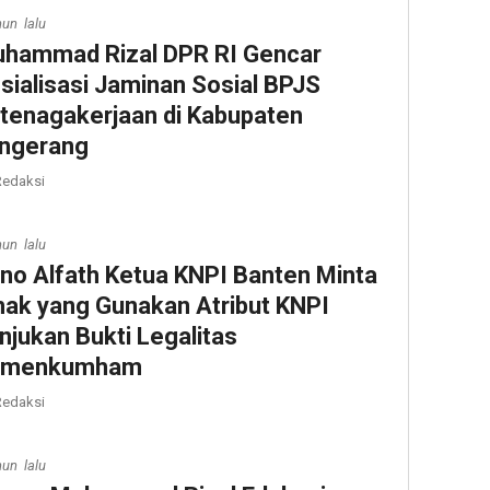
hun lalu
hammad Rizal DPR RI Gencar
sialisasi Jaminan Sosial BPJS
tenagakerjaan di Kabupaten
ngerang
edaksi
hun lalu
no Alfath Ketua KNPI Banten Minta
hak yang Gunakan Atribut KNPI
njukan Bukti Legalitas
emenkumham
edaksi
hun lalu