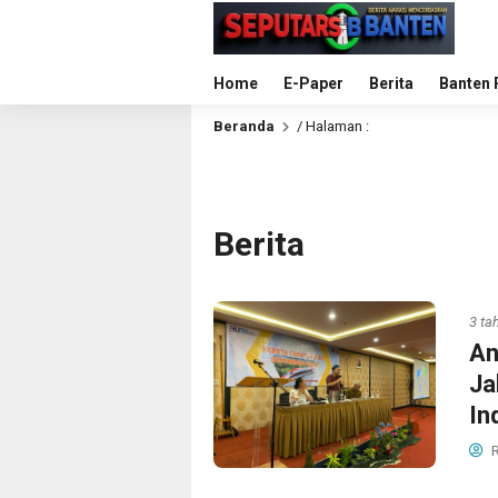
Home
E-Paper
Berita
Banten 
Beranda
/ Halaman :
Berita
3 ta
An
Ja
In
R