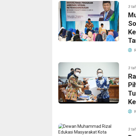
3 ta
Mu
So
Ke
Ta
R
3 ta
Ra
Pi
Tu
K
R
3 ta