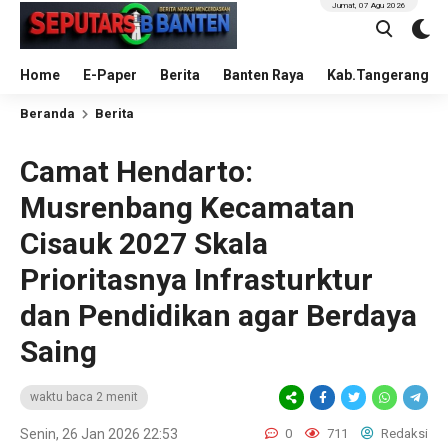
Jumat, 07 Agu 2026
Home
E-Paper
Berita
Banten Raya
Kab.Tangerang
Beranda
Berita
Camat Hendarto:
Musrenbang Kecamatan
Cisauk 2027 Skala
Prioritasnya Infrasturktur
dan Pendidikan agar Berdaya
Saing
waktu baca 2 menit
Senin, 26 Jan 2026 22:53
0
711
Redaksi