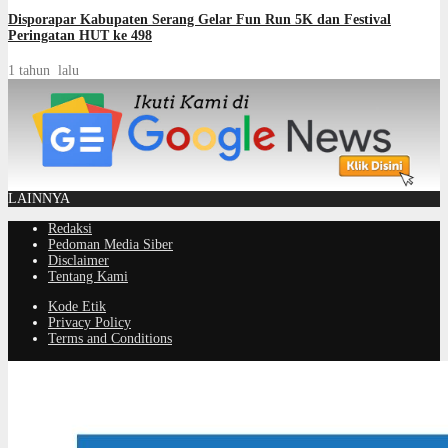
Disporapar Kabupaten Serang Gelar Fun Run 5K dan Festival
Peringatan HUT ke 498
1 tahun lalu
LAINNYA
Redaksi
Pedoman Media Siber
Disclaimer
Tentang Kami
Kode Etik
Privacy Policy
Terms and Conditions