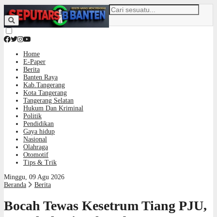
Home
E-Paper
Berita
Banten Raya
Kab.Tangerang
Kota Tangerang
Tangerang Selatan
Hukum Dan Kriminal
Politik
Pendidikan
Gaya hidup
Nasional
Olahraga
Otomotif
Tips & Trik
Minggu, 09 Agu 2026
Beranda
Berita
Bocah Tewas Kesetrum Tiang PJU,