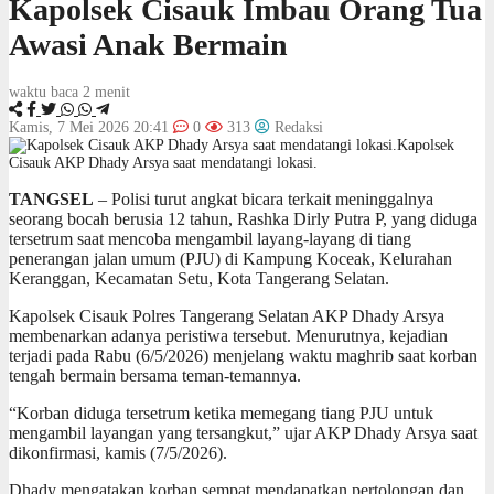
Kapolsek Cisauk Imbau Orang Tua
Awasi Anak Bermain
waktu baca 2 menit
Kamis, 7 Mei 2026 20:41
0
313
Redaksi
Kapolsek
Cisauk AKP Dhady Arsya saat mendatangi lokasi.
TANGSEL
– Polisi turut angkat bicara terkait meninggalnya
seorang bocah berusia 12 tahun, Rashka Dirly Putra P, yang diduga
tersetrum saat mencoba mengambil layang-layang di tiang
penerangan jalan umum (PJU) di Kampung Koceak, Kelurahan
Keranggan, Kecamatan Setu, Kota Tangerang Selatan.
Kapolsek Cisauk Polres Tangerang Selatan AKP Dhady Arsya
membenarkan adanya peristiwa tersebut. Menurutnya, kejadian
terjadi pada Rabu (6/5/2026) menjelang waktu maghrib saat korban
tengah bermain bersama teman-temannya.
“Korban diduga tersetrum ketika memegang tiang PJU untuk
mengambil layangan yang tersangkut,” ujar AKP Dhady Arsya saat
dikonfirmasi, kamis (7/5/2026).
Dhady mengatakan korban sempat mendapatkan pertolongan dan