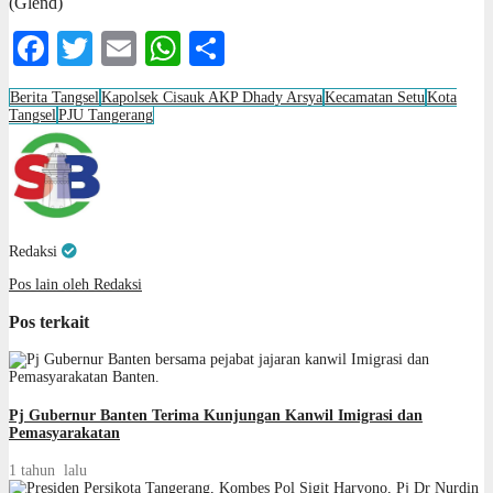
(Glend)
Facebook
Twitter
Email
WhatsApp
Share
Berita Tangsel
Kapolsek Cisauk AKP Dhady Arsya
Kecamatan Setu
Kota
Tangsel
PJU Tangerang
Redaksi
Pos lain oleh Redaksi
Pos terkait
Pj Gubernur Banten Terima Kunjungan Kanwil Imigrasi dan
Pemasyarakatan
1 tahun lalu