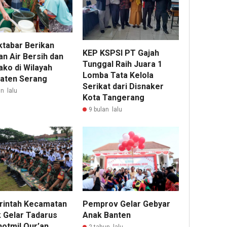
ktabar Berikan
KEP KSPSI PT Gajah
an Air Bersih dan
Tunggal Raih Juara 1
ko di Wilayah
Lomba Tata Kelola
aten Serang
Serikat dari Disnaker
n lalu
Kota Tangerang
9 bulan lalu
intah Kecamatan
Pemprov Gelar Gebyar
 Gelar Tadarus
Anak Banten
otmil Qur’an,
2 tahun lalu