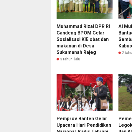
Muhammad Rizal DPR RI
Al Mu
Gandeng BPOM Gelar
Bantu
Sosialisasi KIE obat dan
Semba
makanan di Desa
Kabup
Sukamanah Rajeg
2 tahu
3 tahun lalu
Pemprov Banten Gelar
Pemer
Upacara Hari Pendidikan
Legok
Nasional, Kadis Tabrani
dan Kh