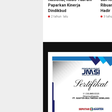
Paparkan Kinerja
Ribua
Dindikbud
Hadir
2 tahun lalu
3 tahu