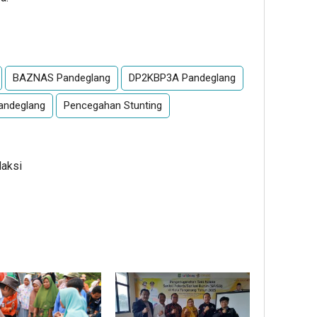
App
re
BAZNAS Pandeglang
DP2KBP3A Pandeglang
andeglang
Pencegahan Stunting
daksi