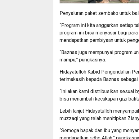
Penyaluran paket sembako untuk bal
“Program ini kita anggarkan setiap tah
program ini bisa menyasar bagi par
mendapatkan pembiyaan untuk pengob
“Baznas juga mempunyai program unt
mampu,” pungkasnya.
Hidayatulloh Kabid Pengendalian 
terimakasih kepada Baznas sebagai 
“Ini akan kami distribusikan sesuai 
bisa menambah kecukupan gizi balita
Lebih lanjut Hidayatulloh menyampa
muzzaqi yang telah menitipkan Zisn
“Semoga bapak dan ibu yang menyam
mendapatkan ridho Allah,” pungkasny