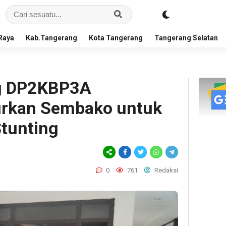
Raya
Kab.Tangerang
Kota Tangerang
Tangerang Selatan
g DP2KBP3A
urkan Sembako untuk
Stunting
0
761
Redaksi