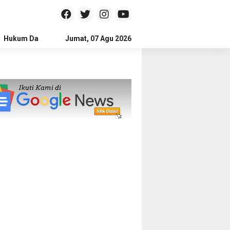
Hukum Dan Kriminal
Jumat, 07 Agu 2026
Politik
Pendidikan
Gaya hidup
Na