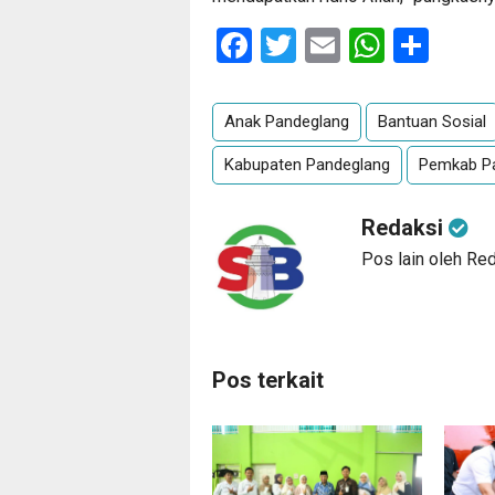
Facebook
Twitter
Email
Whats
Sha
Anak Pandeglang
Bantuan Sosial
Kabupaten Pandeglang
Pemkab P
Redaksi
Pos lain oleh Re
Pos terkait