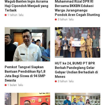
Wagub Banten Ingin Asrama
Muhammad Rizal DPR RI
Haji Cipondoh Menjadi yang
Bersama BKKBN Edukasi
Terbaik
Warga Jurangmangu
Pondok Aren Cegah Stunting
1 tahun lalu
3 tahun lalu
HUT ke 24, BUMD PT BPR
Pemkot Tangsel Siapkan
Berkah Pandeglang Gelar
Bantuan Pendidikan Rp1,8
Gebyar Undian Berhadiah di
Juta Bagi Siswa di 94 SMP
Menes
Swasta
3 tahun lalu
1 bulan lalu