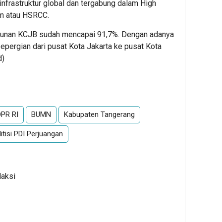
nfrastruktur global dan tergabung dalam High
um atau HSRCC.
ngunan KCJB sudah mencapai 91,7%. Dengan adanya
epergian dari pusat Kota Jakarta ke pusat Kota
d)
App
re
PR RI
BUMN
Kabupaten Tangerang
litisi PDI Perjuangan
daksi