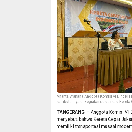
Ananta Wahana Anggota Komisi VI DPR RI Fr
sambutannya di kegiatan sosialisasi Kereta
TANGERANG
, – Anggota Komisi VI
menyebut, bahwa Kereta Cepat Jaka
memiliki transportasi massal modern