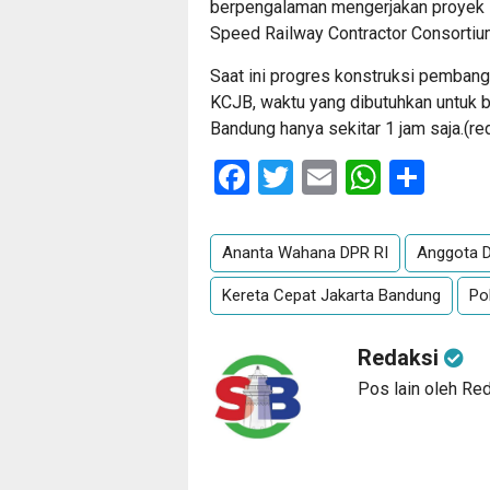
berpengalaman mengerjakan proyek i
Speed Railway Contractor Consorti
Saat ini progres konstruksi pemba
KCJB, waktu yang dibutuhkan untuk b
Bandung hanya sekitar 1 jam saja.(re
Facebook
Twitter
Email
Whats
Sha
Ananta Wahana DPR RI
Anggota D
Kereta Cepat Jakarta Bandung
Po
Redaksi
Pos lain oleh Re