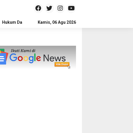
Hukum Dan Kriminal
Kamis, 06 Agu 2026
Politik
Pendidikan
Gaya hidup
Na