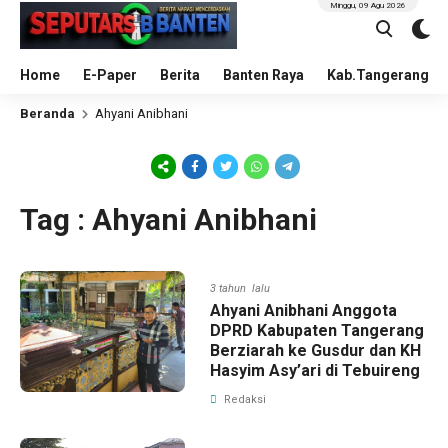
Minggu, 09 Agu 2026
Home
E-Paper
Berita
Banten Raya
Kab.Tangerang
Beranda
Ahyani Anibhani
Tag : Ahyani Anibhani
3 tahun lalu
Ahyani Anibhani Anggota
DPRD Kabupaten Tangerang
Berziarah ke Gusdur dan KH
Hasyim Asy’ari di Tebuireng
Redaksi