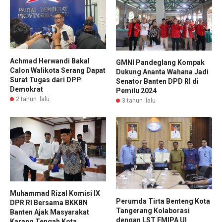
Achmad Herwandi Bakal
GMNI Pandeglang Kompak
Calon Walikota Serang Dapat
Dukung Ananta Wahana Jadi
Surat Tugas dari DPP
Senator Banten DPD RI di
Demokrat
Pemilu 2024
2 tahun lalu
3 tahun lalu
Muhammad Rizal Komisi IX
Perumda Tirta Benteng Kota
DPR RI Bersama BKKBN
Tangerang Kolaborasi
Banten Ajak Masyarakat
dengan LST FMIPA UI
Karang Tengah Kota