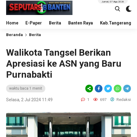
Jumat, 07 Agu 2026
Home
E-Paper
Berita
Banten Raya
Kab.Tangerang
Beranda
Berita
Walikota Tangsel Berikan
Apresiasi ke ASN yang Baru
Purnabakti
waktu baca 1 menit
Selasa, 2 Jul 2024 11:49
1
697
Redaksi