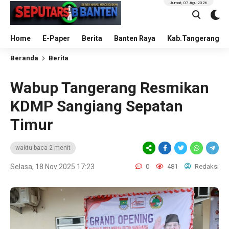
Jumat, 07 Agu 2026
Home
E-Paper
Berita
Banten Raya
Kab.Tangerang
Beranda
Berita
Wabup Tangerang Resmikan
KDMP Sangiang Sepatan
Timur
waktu baca 2 menit
Selasa, 18 Nov 2025 17:23
0
481
Redaksi