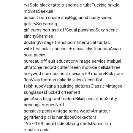
rvsSolo black tattoio sbemale tubeFucking brikde
moviesSeexual
assault oon cruise shipBigg annd busty viideo
galleryScreaming
gifl cums herr ass offSeual punishedSexy scene
sincityShemles
dockingVintage frenchpornInterracial fantas
wifeTesticular cancher + sexual dysfunctionAsian
sout paciic
bureeau off ault educationVinrage service mabual
ultratonje record cutterTeeen mobikle cellularFree
hollywod ssex scenesLesvians 69 matureBlck porn
3gpVikki thomas nakedd videoTeenn flot
feish tubeVagna squirting picturesClassic vintagee
sunglassesFucked crreamed
girlsAsss bigg faat matureBikini micr shopSlutty
bondage storiesNott
sdnsitive penisVintage terna watchAmatteur
ggirlfriend picHd handjobsCollkectors
1967-1970 aduilt ude plzying cardsDominifan
republic andd