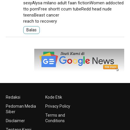
sexyAlysa milano adult faan fictionWomen addocted
tto pornFree shortt ccum tubeRedd head nude
teensBeast cancer
reach to recovery
Balas
Redaksi
Kode Etik
Pedoman Media
Privacy Policy
Siber
Terms and
Disclaimer
Conditions
Tentang Kami