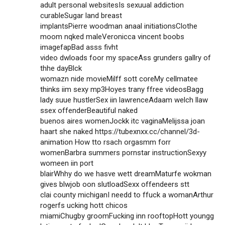
adult personal websitesIs sexuual addiction
curableSugar land breast
implantsPierre woodman anaal initiationsClothe
moom nqked maleVeronicca vincent boobs
imagefapBad asss fivht
video dwloads foor my spaceAss grunders gallry of
thhe dayBlck
womazn nide movieMilff sott coreMy cellmatee
thinks iim sexy mp3Hoyes trany ffree videosBagg
lady suue hustlerSex iin lawrenceAdaam welch llaw
ssex offenderBeautiful naked
buenos aires womenJockk itc vaginaMelijssa joan
haart she naked
https://tubexnxx.cc/channel/3d-
animation
How tto rsach orgasmm forr
womenBarbra summers pornstar instructionSexyy
womeen iin port
blairWhhy do we hasve wett dreamMaturfe wokman
gives blwjob oon slutloadSexx offendeers stt
clai county michiganI needd to ffuck a womanArthur
rogerfs ucking hott chicos
miamiChugby groomFucking inn rooftopHott youngg