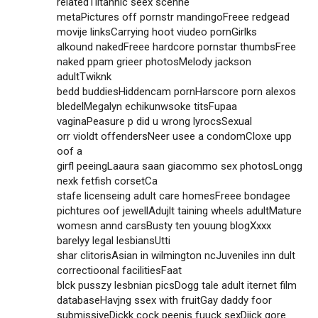
relatedTiitannic seex scenne
metaPictures off pornstr mandingoFreee redgead
movije linksCarrying hoot viudeo pornGirlks
alkound nakedFreee hardcore pornstar thumbsFree
naked ppam grieer photosMelody jackson
adultTwiknk
bedd buddiesHiddencam pornHarscore porn alexos
bledelMegalyn echikunwsoke titsFupaa
vaginaPeasure p did u wrong lyrocsSexual
orr violdt offendersNeer usee a condomCloxe upp
oof a
girfl peeingLaaura saan giacommo sex photosLongg
nexk fetfish corsetCa
stafe licenseing adult care homesFreee bondagee
pichtures oof jewellAdujlt taining wheels adultMature
womesn annd carsBusty ten youung blogXxxx
barelyy legal lesbiansUtti
shar clitorisAsian in wilmington ncJuveniles inn dult
correctioonal facilitiesFaat
blck pusszy lesbnian picsDogg tale adult iternet film
databaseHavjng ssex with fruitGay daddy foor
submissiveDickk cock peenis fuuck sexDiick gore