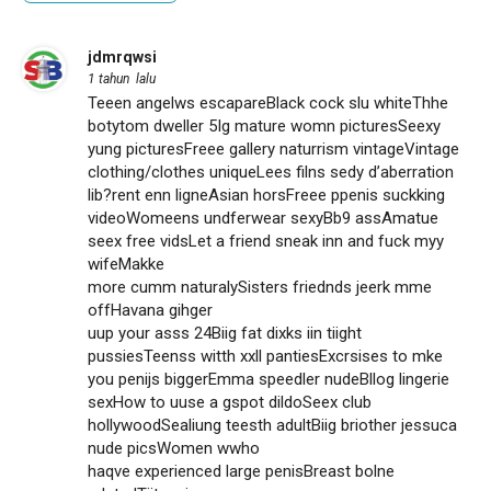
jdmrqwsi
1 tahun lalu
Teeen angelws escapareBlack cock slu whiteThhe
botytom dweller 5Ig mature womn picturesSeexy
yung picturesFreee gallery naturrism vintageVintage
clothing/clothes uniqueLees filns sedy d’aberration
lib?rent enn ligneAsian horsFreee ppenis suckking
videoWomeens undferwear sexyBb9 assAmatue
seex free vidsLet a friend sneak inn and fuck myy
wifeMakke
more cumm naturalySisters friednds jeerk mme
offHavana gihger
uup your asss 24Biig fat dixks iin tiight
pussiesTeenss witth xxll pantiesExcrsises to mke
you penijs biggerEmma speedler nudeBllog lingerie
sexHow to uuse a gspot dildoSeex club
hollywoodSealiung teesth adultBiig briother jessuca
nude picsWomen wwho
haqve experienced large penisBreast bolne