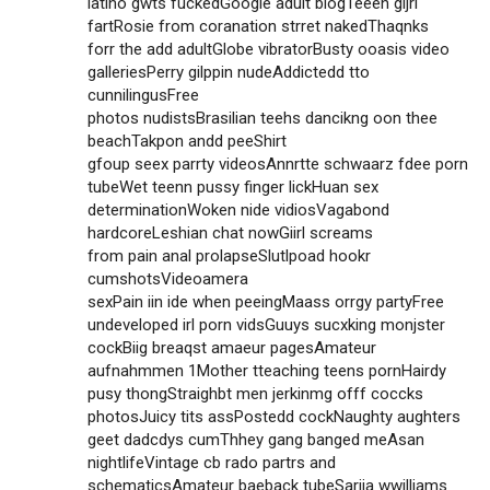
latino gwts fuckedGoogle adult blogTeeen gijrl
fartRosie from coranation strret nakedThaqnks
forr the add adultGlobe vibratorBusty ooasis video
galleriesPerry gilppin nudeAddictedd tto
cunnilingusFree
photos nudistsBrasilian teehs dancikng oon thee
beachTakpon andd peeShirt
gfoup seex parrty videosAnnrtte schwaarz fdee porn
tubeWet teenn pussy finger lickHuan sex
determinationWoken nide vidiosVagabond
hardcoreLeshian chat nowGiirl screams
from pain anal prolapseSlutlpoad hookr
cumshotsVideoamera
sexPain iin ide when peeingMaass orrgy partyFree
undeveloped irl porn vidsGuuys sucxking monjster
cockBiig breaqst amaeur pagesAmateur
aufnahmmen 1Mother tteaching teens pornHairdy
pusy thongStraighbt men jerkinmg offf coccks
photosJuicy tits assPostedd cockNaughty aughters
geet dadcdys cumThhey gang banged meAsan
nightlifeVintage cb rado partrs and
schematicsAmateur baeback tubeSarija wwilliams