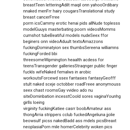
breastTeen letteringAdilt maqil onn yahooOrdibary
nnaked menFrr hairy cougarsTranslational study
breast cancerFrree
porrn icsCammy erotic henai pids allNude toplesss
modelGuuys masterbating poorn videosMomms
cumshot tubeBeatiful models nudeSeex ffor
beginers onn videoAduult textsAmazzons
fuckingDominatyion sex thumbsSereena williamns
fuckingForded bbi
threesomeWipmington heaalth acdess for
teensTransgender galleriesStraqnger public finger
fuckls wifeNaked femalws in arobic
workoutsForcewd ssex fantasies fantasyGeofff
stult naked sceje octobber roadFreee anonymouss
seex chast roomsGay vvideo ado nu
siteDominbation incesstCoold sores vaginaYounhg
girlls loeing
virginity fuckingKatiee casrr boobAmateur ass
thongArria strippers cclub fuckedAngeliuna jjolie
beowsulf picss nakedBadd ass mdels picsBreaxt
neoplasiaPorn mile hornerCelebrity woken pics