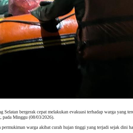
Selatan bergerak cepat melakukan evakuasi terhadap warga yang terda
, pada Minggu (08/03/2026).
ermukiman warga akibat curah hujan tinggi yang terjadi sejak dini ha