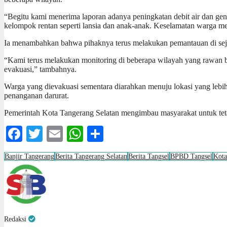
“Begitu kami menerima laporan adanya peningkatan debit air dan ge
kelompok rentan seperti lansia dan anak-anak. Keselamatan warga men
Ia menambahkan bahwa pihaknya terus melakukan pemantauan di sejum
“Kami terus melakukan monitoring di beberapa wilayah yang rawan ba
evakuasi,” tambahnya.
Warga yang dievakuasi sementara diarahkan menuju lokasi yang lebi
penanganan darurat.
Pemerintah Kota Tangerang Selatan mengimbau masyarakat untuk teta
Facebook
Twitter
Email
WhatsApp
Share
Banjir Tangerang
Berita Tangerang Selatan
Berita Tangsel
BPBD Tangsel
Kota
Redaksi