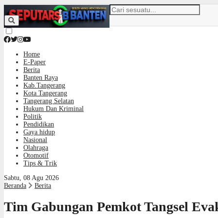
Home
E-Paper
Berita
Banten Raya
Kab.Tangerang
Kota Tangerang
Tangerang Selatan
Hukum Dan Kriminal
Politik
Pendidikan
Gaya hidup
Nasional
Olahraga
Otomotif
Tips & Trik
Sabtu, 08 Agu 2026
Beranda
Berita
Tim Gabungan Pemkot Tangsel Eva