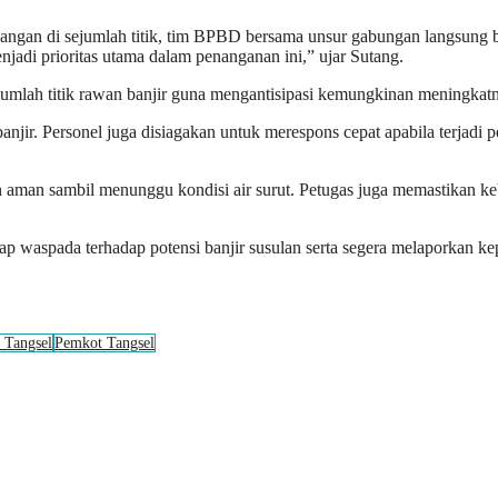
nangan di sejumlah titik, tim BPBD bersama unsur gabungan langsung 
jadi prioritas utama dalam penanganan ini,” ujar Sutang.
lah titik rawan banjir guna mengantisipasi kemungkinan meningkatny
njir. Personel juga disiagakan untuk merespons cepat apabila terjadi
h aman sambil menunggu kondisi air surut. Petugas juga memastikan ke
p waspada terhadap potensi banjir susulan serta segera melaporkan k
 Tangsel
Pemkot Tangsel