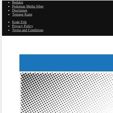
Redaksi
Pedoman Media Siber
Disclaimer
Tentang Kami
Kode Etik
Privacy Policy
Terms and Conditions