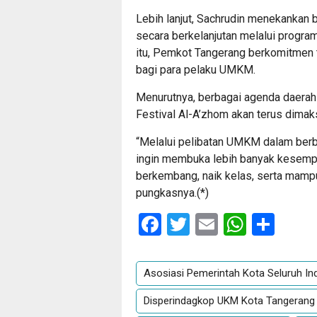
Lebih lanjut, Sachrudin menekanka
secara berkelanjutan melalui progra
itu, Pemkot Tangerang berkomitmen 
bagi para pelaku UMKM.
Menurutnya, berbagai agenda daerah 
Festival Al-A’zhom akan terus dimak
“Melalui pelibatan UMKM dalam berb
ingin membuka lebih banyak kesemp
berkembang, naik kelas, serta mampu 
pungkasnya.(*)
Facebook
Twitter
Email
Whats
Sha
Asosiasi Pemerintah Kota Seluruh In
Disperindagkop UKM Kota Tangerang