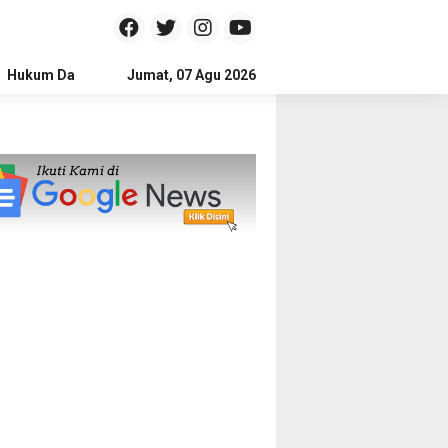
Hukum Dan Kriminal
Jumat, 07 Agu 2026
Politik
Pendidikan
Gaya hidup
Na