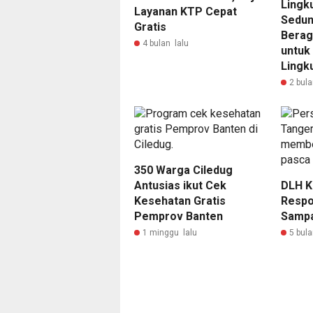
Lingk
Layanan KTP Cepat
Sedun
Gratis
Berag
4 bulan lalu
untuk 
Lingk
2 bula
350 Warga Ciledug
Antusias ikut Cek
DLH K
Kesehatan Gratis
Respo
Pemprov Banten
Sampa
1 minggu lalu
5 bula