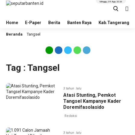
Minggu, 09 Agu 2026
Home
E-Paper
Berita
Banten Raya
Kab.Tangerang
Beranda
Tangsel
Tag : Tangsel
3 tahun lalu
Atasi Stunting, Pemkot
Tangsel Kampanye Kader
Doremifasolasido
Redaksi
3 tahun lalu