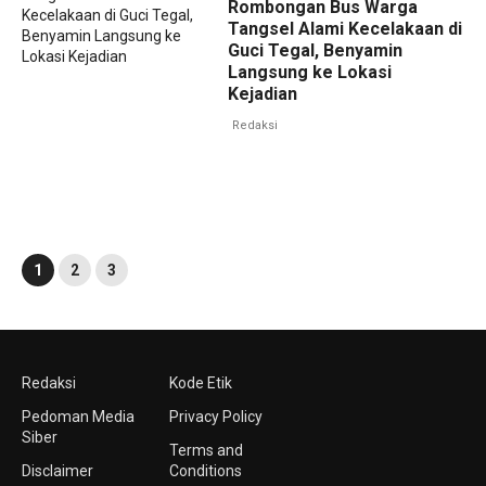
Rombongan Bus Warga
Tangsel Alami Kecelakaan di
Guci Tegal, Benyamin
Langsung ke Lokasi
Kejadian
Redaksi
1
2
3
Redaksi
Kode Etik
Pedoman Media
Privacy Policy
Siber
Terms and
Disclaimer
Conditions