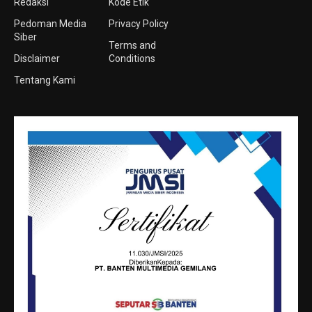
Redaksi
Kode Etik
Pedoman Media
Privacy Policy
Siber
Terms and
Disclaimer
Conditions
Tentang Kami