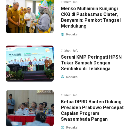
1 tahun lalu
Menko Muhaimin Kunjungi
CKG di Puskesmas Ciater,
Benyamin: Pemkot Tangsel
Mendukung
Redaksi
1 tahun lalu
Seruni KMP Peringati HPSN
Tukar Sampah Dengan
Sembako di Teluknaga
Redaksi
1 tahun lalu
Ketua DPRD Banten Dukung
Presiden Prabowo Percepat
Capaian Program
Swasembada Pangan
Redaksi