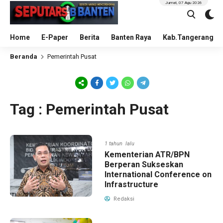
Jumat, 07 Agu 2026
Home
E-Paper
Berita
Banten Raya
Kab.Tangerang
Beranda
Pemerintah Pusat
Tag : Pemerintah Pusat
1 tahun lalu
Kementerian ATR/BPN
Berperan Sukseskan
International Conference on
Infrastructure
Redaksi