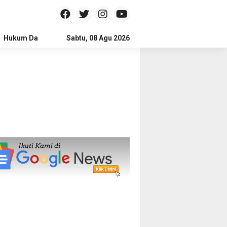
Hukum Dan Kriminal
Sabtu, 08 Agu 2026
Politik
Pendidikan
Gaya hidup
Na