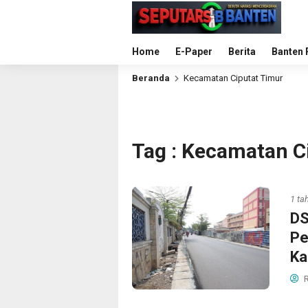
Home
E-Paper
Berita
Banten 
Beranda
Kecamatan Ciputat Timur
Tag : Kecamatan C
1 ta
DS
Pe
Ka
R