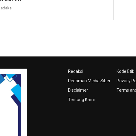
edaksi
Redaksi
Kode Etik
Pedoman Media Siber
Privacy Po
Disclaimer
Terms and
Tentang Kami