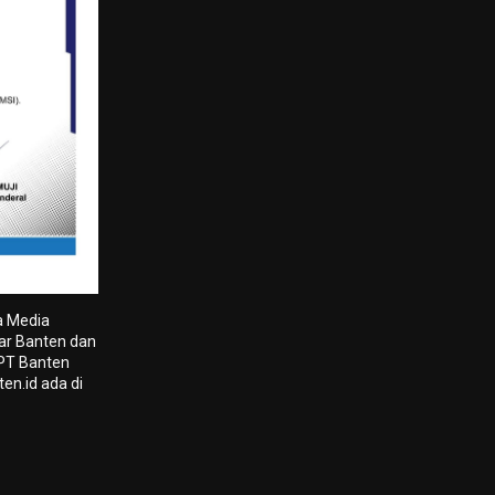
a Media
tar Banten dan
 PT Banten
en.id ada di