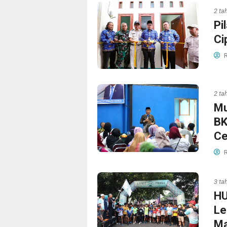
2 ta
Pi
Ci
R
2 ta
Mu
BK
Ce
R
3 ta
HU
Le
Ma