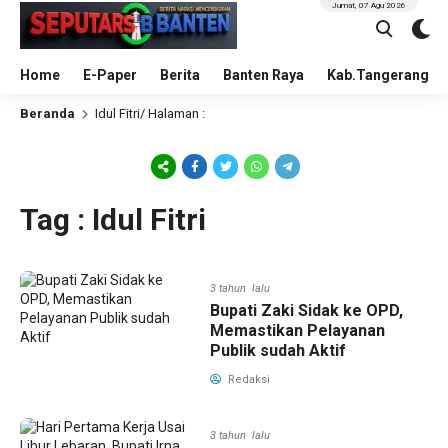
Jumat, 07 Agu 2026
Home
E-Paper
Berita
Banten Raya
Kab.Tangerang
Beranda
Idul Fitri
/ Halaman :
Tag : Idul Fitri
3 tahun lalu
Bupati Zaki Sidak ke OPD,
Memastikan Pelayanan
Publik sudah Aktif
Redaksi
3 tahun lalu