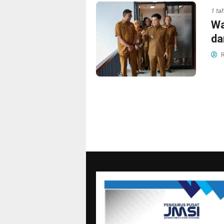
1 ta
Wa
da
R