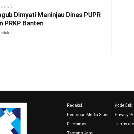
hun lalu
gub Dimyati Meninjau Dinas PUPR
n PRKP Banten
edaksi
Redaksi
Kode Etik
Pedoman Media Siber
Privacy Po
Disclaimer
Terms and
Tentang Kami