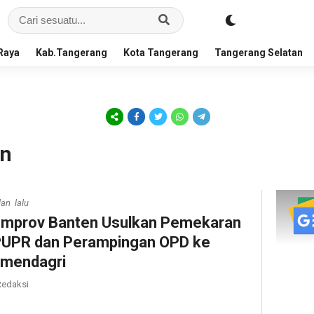
Raya
Kab.Tangerang
Kota Tangerang
Tangerang Selatan
en
lan lalu
mprov Banten Usulkan Pemekaran
UPR dan Perampingan OPD ke
mendagri
edaksi