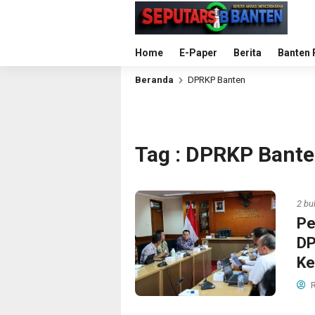
Home
E-Paper
Berita
Banten 
Beranda
DPRKP Banten
Tag : DPRKP Bant
2 bu
Pe
DP
Ke
R