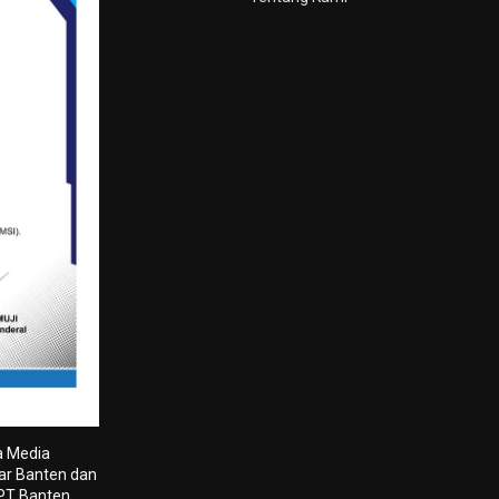
a Media
tar Banten dan
 PT Banten