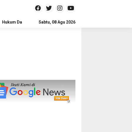
Hukum Dan Kriminal
Sabtu, 08 Agu 2026
Politik
Pendidikan
Gaya hidup
Na