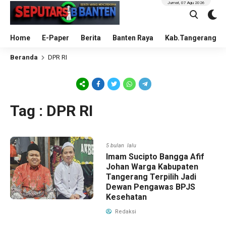
Jumat, 07 Agu 2026
Home
E-Paper
Berita
Banten Raya
Kab.Tangerang
Beranda
DPR RI
Tag : DPR RI
5 bulan lalu
Imam Sucipto Bangga Afif
Johan Warga Kabupaten
Tangerang Terpilih Jadi
Dewan Pengawas BPJS
Kesehatan
Redaksi