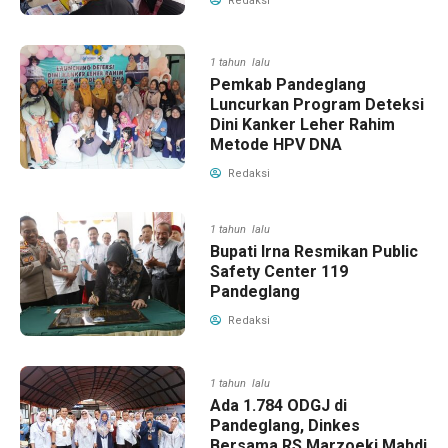
Redaksi
1 tahun lalu
Pemkab Pandeglang
Luncurkan Program Deteksi
Dini Kanker Leher Rahim
Metode HPV DNA
Redaksi
1 tahun lalu
Bupati Irna Resmikan Public
Safety Center 119
Pandeglang
Redaksi
1 tahun lalu
Ada 1.784 ODGJ di
Pandeglang, Dinkes
Bersama RS Marzoeki Mahdi