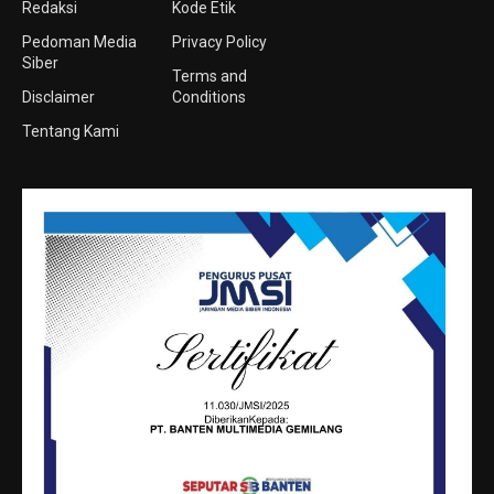
Redaksi
Kode Etik
Pedoman Media
Privacy Policy
Siber
Terms and
Disclaimer
Conditions
Tentang Kami