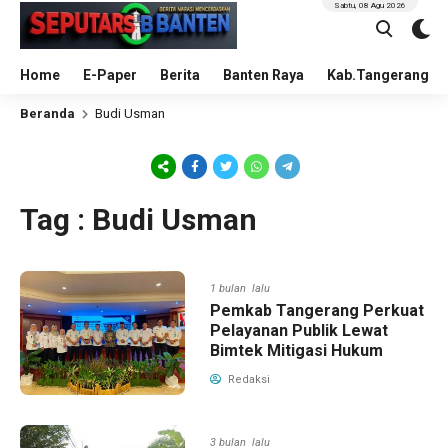
Sabtu, 08 Agu 2026
Home
E-Paper
Berita
Banten Raya
Kab.Tangerang
Beranda
Budi Usman
Tag : Budi Usman
1 bulan lalu
Pemkab Tangerang Perkuat
Pelayanan Publik Lewat
Bimtek Mitigasi Hukum
Redaksi
3 bulan lalu