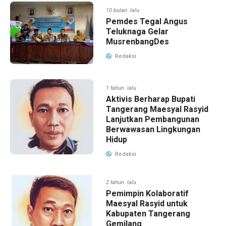
10 bulan lalu
Pemdes Tegal Angus
Teluknaga Gelar
MusrenbangDes
Redaksi
1 tahun lalu
Aktivis Berharap Bupati
Tangerang Maesyal Rasyid
Lanjutkan Pembangunan
Berwawasan Lingkungan
Hidup
Redaksi
2 tahun lalu
Pemimpin Kolaboratif
Maesyal Rasyid untuk
Kabupaten Tangerang
Gemilang