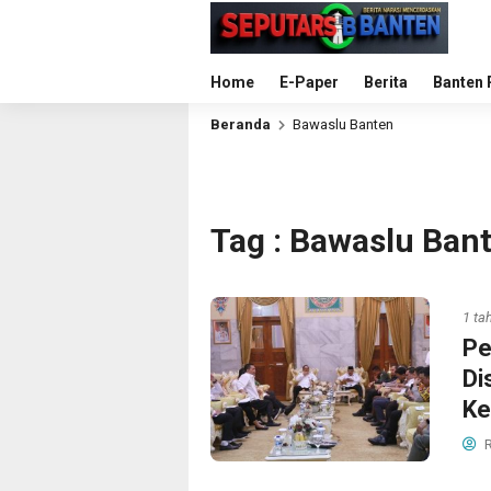
Home
E-Paper
Berita
Banten 
Beranda
Bawaslu Banten
Tag : Bawaslu Ban
1 ta
Pe
Di
Ke
R