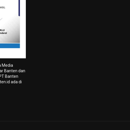
a Media
tar Banten dan
 PT Banten
en.id ada di