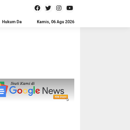
Hukum Dan Kriminal
Kamis, 06 Agu 2026
Politik
Pendidikan
Gaya hidup
Na