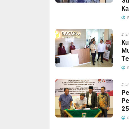
Su
Ka
R
2 ta
Ku
Mu
Te
R
2 ta
Pe
Pe
25
R