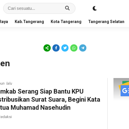
Raya
Kab.Tangerang
Kota Tangerang
Tangerang Selatan
ten
hun lalu
mkab Serang Siap Bantu KPU
stribusikan Surat Suara, Begini Kata
tua Muhamad Nasehudin
edaksi