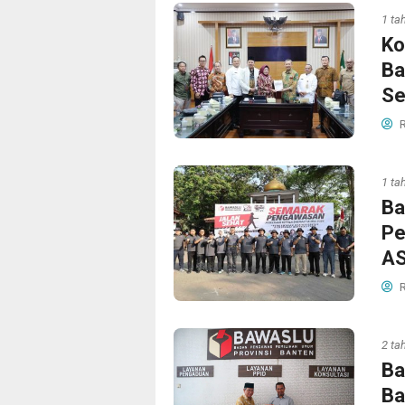
1 ta
Ko
Ba
Se
R
1 ta
Ba
Pe
AS
R
2 ta
Ba
Ba