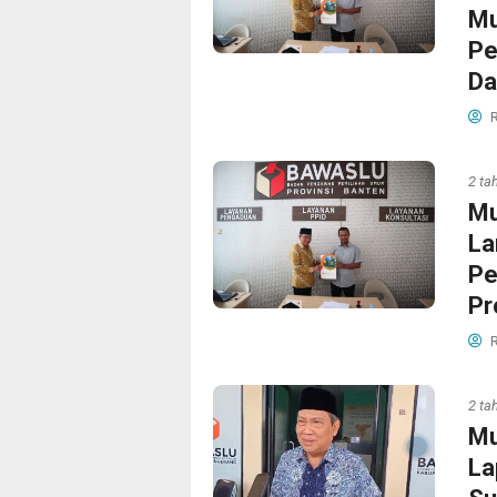
Mu
Pe
Da
R
2 ta
Mu
La
Pe
Pr
R
2 ta
Mu
La