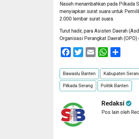
Naseh menambahkan pada Pilkada Ser
menyiapkan surat suara untuk Pemil
2.000 lembar surat suara.
Turut hadir, para Asisten Daerah (Asda
Organisasi Perangkat Daerah (OPD) 
Facebook
Twitter
Email
Whats
Sha
Bawaslu Banten
Kabupaten Seran
Pilkada Serang
Politik Banten
Redaksi
Pos lain oleh Re