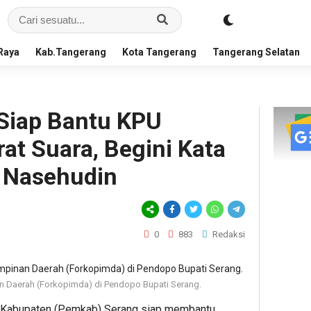
Raya
Kab.Tangerang
Kota Tangerang
Tangerang Selatan
Siap Bantu KPU
rat Suara, Begini Kata
 Nasehudin
0
883
Redaksi
n Daerah (Forkopimda) di Pendopo Bupati Serang.
 Kabupaten (Pemkab) Serang siap membantu