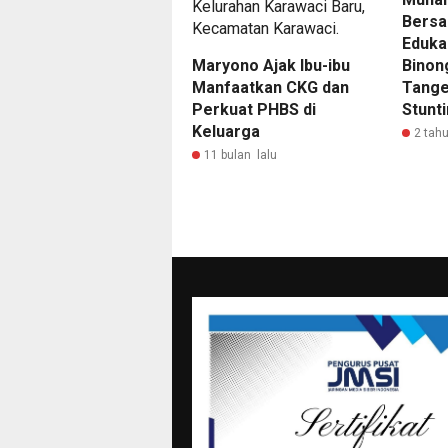
Bersa
Eduka
Maryono Ajak Ibu-ibu
Binon
Manfaatkan CKG dan
Tange
Perkuat PHBS di
Stunt
Keluarga
2 tahu
11 bulan lalu