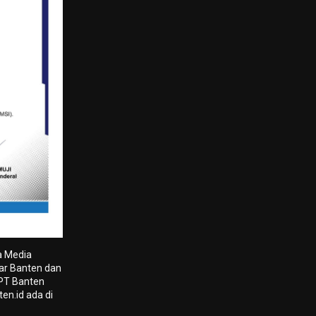
a Media
tar Banten dan
 PT Banten
en.id ada di