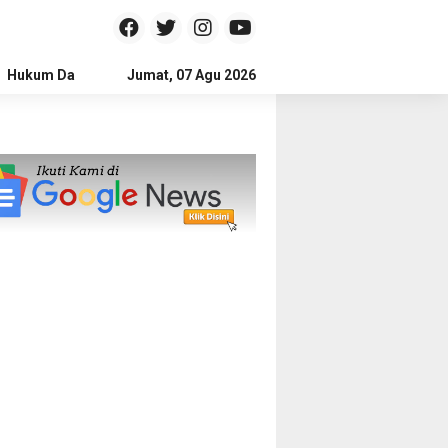
Hukum Dan Kriminal
Jumat, 07 Agu 2026
Politik
Pendidikan
Gaya hidup
Na