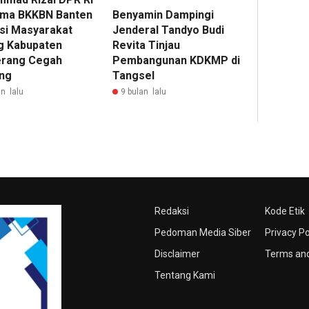
ma BKKBN Banten
Benyamin Dampingi
si Masyarakat
Jenderal Tandyo Budi
g Kabupaten
Revita Tinjau
rang Cegah
Pembangunan KDKMP di
ing
Tangsel
n lalu
9 bulan lalu
Redaksi
Kode Etik
Pedoman Media Siber
Privacy Po
Disclaimer
Terms and
Tentang Kami