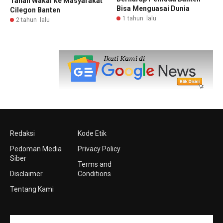
Tanah Wakaf ke Masyarakat
Bisa Menguasai Dunia
Cilegon Banten
1 tahun lalu
2 tahun lalu
Redaksi
Kode Etik
Pedoman Media
Privacy Policy
Siber
Terms and
Disclaimer
Conditions
Tentang Kami