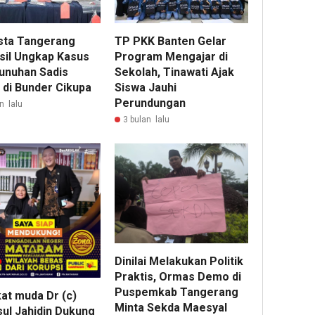
sta Tangerang
TP PKK Banten Gelar
sil Ungkap Kasus
Program Mengajar di
nuhan Sadis
Sekolah, Tinawati Ajak
 di Bunder Cikupa
Siswa Jauhi
Perundungan
n lalu
3 bulan lalu
Dinilai Melakukan Politik
Praktis, Ormas Demo di
Puspemkab Tangerang
at muda Dr (c)
Minta Sekda Maesyal
ul Jahidin Dukung