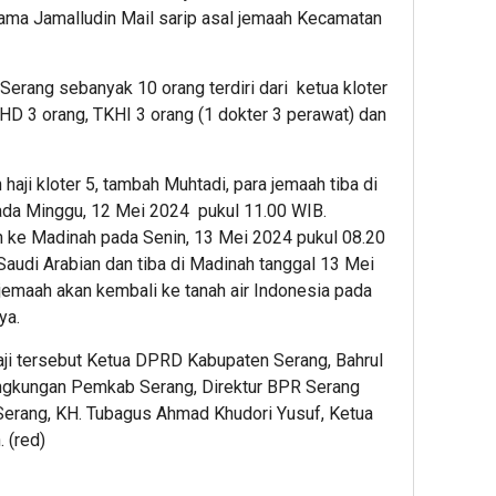
 nama Jamalludin Mail sarip asal jemaah Kecamatan
Serang sebanyak 10 orang terdiri dari ketua kloter
PHD 3 orang, TKHI 3 orang (1 dokter 3 perawat) dan
aji kloter 5, tambah Muhtadi, para jemaah tiba di
ada Minggu, 12 Mei 2024 pukul 11.00 WIB.
n ke Madinah pada Senin, 13 Mei 2024 pukul 08.20
di Arabian dan tiba di Madinah tanggal 13 Mei
 jemaah akan kembali ke tanah air Indonesia pada
ya.
aji tersebut Ketua DPRD Kabupaten Serang, Bahrul
lingkungan Pemkab Serang, Direktur BPR Serang
Serang, KH. Tubagus Ahmad Khudori Yusuf, Ketua
 (red)
App
re