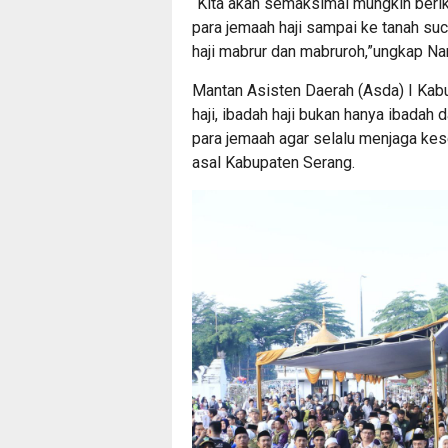
“Kita akan semaksimal mungkin beri
para jemaah haji sampai ke tanah su
haji mabrur dan mabruroh,”ungkap Na
Mantan Asisten Daerah (Asda) I Kab
haji, ibadah haji bukan hanya ibadah d
para jemaah agar selalu menjaga ke
asal Kabupaten Serang.