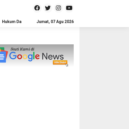
Hukum Dan Kriminal
Jumat, 07 Agu 2026
Politik
Pendidikan
Gaya hidup
Na