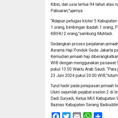
Kibin, dan usia tertua 94 tahun atas
Pabuaran,”ujarnya.
“Adapun petugas kloter 5 Kabupaten 
1 orang, bimbingan ibadah 1 orang, 
KBIHU 2 orang,”sambung Muhtadi.
Sedangkan proses perjalanan jemaah h
Asrama Haji Pondok Gede Jakarta p
Kemudian jemaah haji diberangkatka
WIB dengan menggunakan pesawat Sau
pukul 13.50 Waktu Arab Saudi. “Para
23 Juni 2024 pukul 20.00 WIB,”tuturn
Turut hadir pada pelepasan jemaah h
Ulum sejumlah pejabat eselon 2 di 
Dadi Suryadi, Ketua MUI Kabupaten 
Baznas Kabupaten Serang Badruddin.
Facebook
Twitter
Email
Whats
Sha