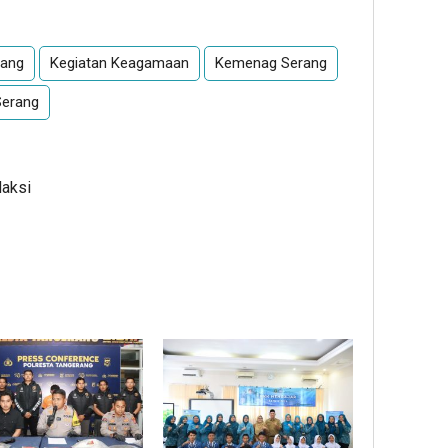
rang
Kegiatan Keagamaan
Kemenag Serang
Serang
daksi