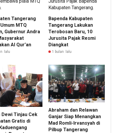
aten Tangerang
Bapenda Kabupaten
a Umum MTQ
Tangerang Lakukan
n, Gubernur Andra
Terobosan Baru, 10
Masyarakat
Jurusita Pajak Resmi
akan Al Qur’an
Diangkat
n lalu
1 bulan lalu
Abraham dan Relawan
i Dewi Tinjau Cek
Ganjar Siap Menangkan
atan Gratis di
Mad Romli-Irvansyah di
Kaduengang
Pilbup Tangerang