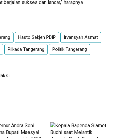
berjalan sukses dan lancar,” harapnya
App
re
erang
Hasto Sekjen PDIP
Irvansyah Asmat
Pilkada Tangerang
Politik Tangerang
daksi