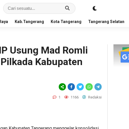
Raya
Kab.Tangerang
Kota Tangerang
Tangerang Selatan
IP Usung Mad Romli
 Pilkada Kabupaten
1
1166
Redaksi
gan Kabupaten Tangerang menggelar konsolidasi