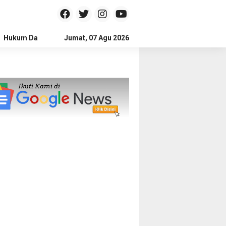
Hukum Dan Kriminal
Jumat, 07 Agu 2026
Politik
Pendidikan
Gaya hidup
Na