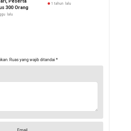
ari, Peserta
1 tahun lalu
s 300 Orang
ggu lalu
ikan.
Ruas yang wajib ditandai
*
Email