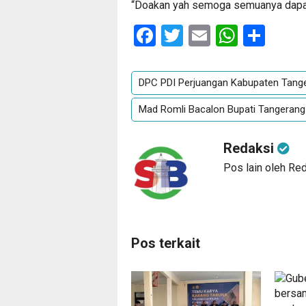
“Doakan yah semoga semuanya dapat 
Facebook
Twitter
Email
Whats
Sha
DPC PDI Perjuangan Kabupaten Tang
Mad Romli Bacalon Bupati Tangerang
Redaksi
Pos lain oleh Re
Pos terkait