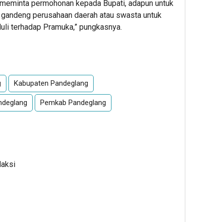
n meminta permohonan kepada Bupati, adapun untuk
sa gandeng perusahaan daerah atau swasta untuk
duli terhadap Pramuka,” pungkasnya.
App
re
g
Kabupaten Pandeglang
ndeglang
Pemkab Pandeglang
daksi