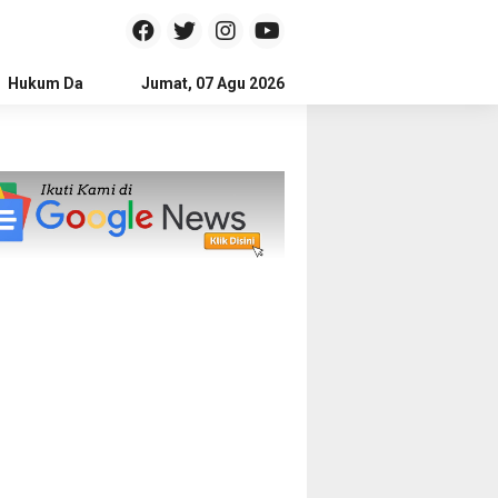
Hukum Dan Kriminal
Jumat, 07 Agu 2026
Politik
Pendidikan
Gaya hidup
Na