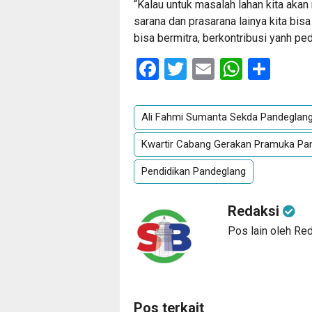
“Kalau untuk masalah lahan kita aka
sarana dan prasarana lainya kita bi
bisa bermitra, berkontribusi yanh pe
Facebook
Twitter
Email
Whats
Sha
Ali Fahmi Sumanta Sekda Pandeglan
Kwartir Cabang Gerakan Pramuka Pa
Pendidikan Pandeglang
Redaksi
Pos lain oleh Re
Pos terkait