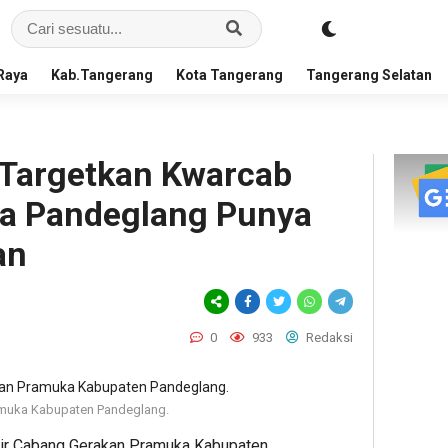
Raya
Kab.Tangerang
Kota Tangerang
Tangerang Selatan
 Targetkan Kwarcab
a Pandeglang Punya
an
0
933
Redaksi
ramuka Kabupaten Pandeglang.
ir Cabang Gerakan Pramuka Kabupaten