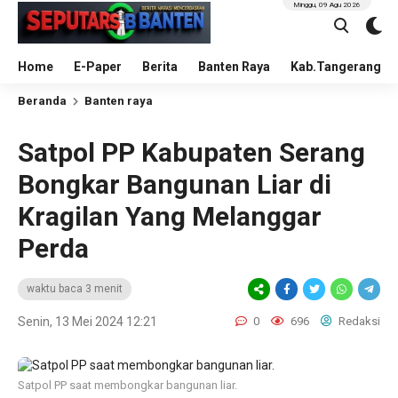
Minggu, 09 Agu 2026
Home
E-Paper
Berita
Banten Raya
Kab.Tangerang
Beranda
Banten raya
Satpol PP Kabupaten Serang
Bongkar Bangunan Liar di
Kragilan Yang Melanggar
Perda
waktu baca 3 menit
Senin, 13 Mei 2024 12:21
0
696
Redaksi
Satpol PP saat membongkar bangunan liar.