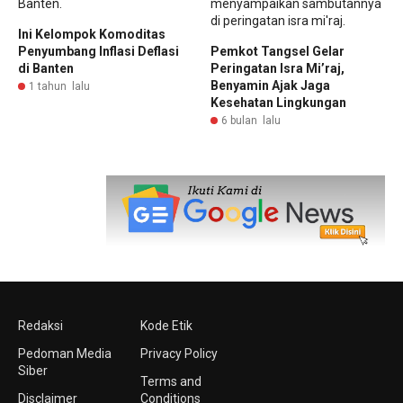
Ini Kelompok Komoditas
Penyumbang Inflasi Deflasi
Pemkot Tangsel Gelar
di Banten
Peringatan Isra Mi’raj,
Benyamin Ajak Jaga
1 tahun lalu
Kesehatan Lingkungan
6 bulan lalu
Redaksi
Kode Etik
Pedoman Media
Privacy Policy
Siber
Terms and
Disclaimer
Conditions