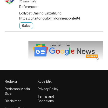
11 bulan lalu
References:
Lollybet Casino Einzahlung
https://git.ritonquilol.fr/lonnieaponte84
Balas
Redaksi
Kode Etik
Pedoman Media
Privacy Policy
Siber
Terms and
Disclaimer
Conditions