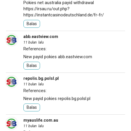
Pokies net australia payid withdrawal
https://irsau.ru/out.php?
https://instantcasinodeutschland.de/fr-fr/
Balas
abb.eastview.com
11 bulan lalu
References:
New payid pokies
abb.eastview.com
Balas
repolis.bg.polsl.pl
11 bulan lalu
References:
New payid pokies
repolis.bg.polsl.pl
Balas
myauslife.com.au
11 bulan lalu