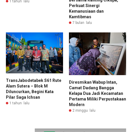
1 tahun lalu
Perkuat Sinergi
Kemanusiaan dan
Kamtibmas
7 bulan lalu
TransJabodetabek S61 Rute
Diresmikan Wabup Intan,
Alam Sutera – Blok M
Camat Dadang Bangga
Diluncurkan, Begini Kata
Kelapa Dua Jadi Kecamatan
Pilar Saga Ichsan
Pertama Miliki Perpustakaan
1 tahun lalu
Modern
2 minggu lalu