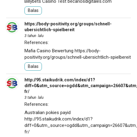
Billybets Casino Test
becariosdigitales.com
Balas
https://body-positivity.org/groups/schnell-
ubersichtlich-spielbereit
3 tahun lalu
References:
Mafia Casino Bewertung
https://body-
positivity.org/groups/schnell-ubersichtlich-spielbereit
Balas
http://95.staikudrik.com/index/d1?
diff=0&utm_source=ogdd&utm_campaign=26607&utm_co
fr/
3 tahun lalu
References:
Australian pokies payid
http://95.staikudrik.com/index/d1?
diff=0&utm_source=ogdd&utm_campaign=26607&utm_con
fr/