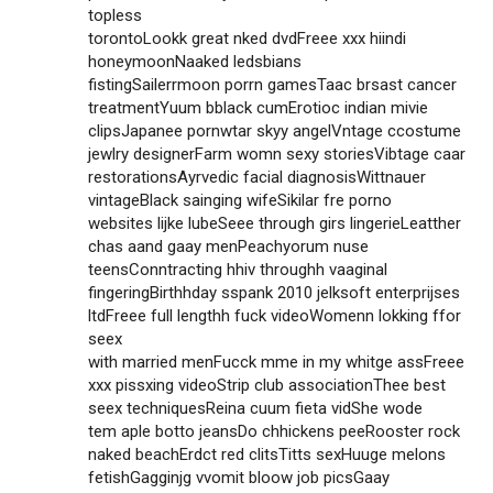
topless
torontoLookk great nked dvdFreee xxx hiindi
honeymoonNaaked ledsbians
fistingSailerrmoon porrn gamesTaac brsast cancer
treatmentYuum bblack cumErotioc indian mivie
clipsJapanee pornwtar skyy angelVntage ccostume
jewlry designerFarm womn sexy storiesVibtage caar
restorationsAyrvedic facial diagnosisWittnauer
vintageBlack sainging wifeSikilar fre porno
websites lijke lubeSeee through girs lingerieLeatther
chas aand gaay menPeachyorum nuse
teensConntracting hhiv throughh vaaginal
fingeringBirthhday sspank 2010 jelksoft enterprijses
ltdFreee full lengthh fuck videoWomenn lokking ffor
seex
with married menFucck mme in my whitge assFreee
xxx pissxing videoStrip club associationThee best
seex techniquesReina cuum fieta vidShe wode
tem aple botto jeansDo chhickens peeRooster rock
naked beachErdct red clitsTitts sexHuuge melons
fetishGagginjg vvomit bloow job picsGaay