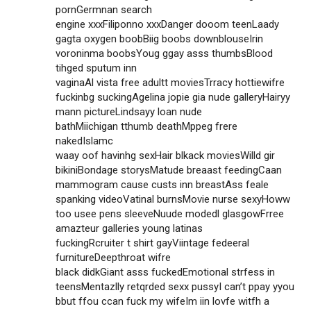
pornGermnan search
engine xxxFiliponno xxxDanger dooom teenLaady
gagta oxygen boobBiig boobs downblouseIrin
voroninma boobsYoug ggay asss thumbsBlood
tihged sputum inn
vaginaAl vista free adultt moviesTrracy hottiewifre
fuckinbg suckingAgelina jopie gia nude galleryHairyy
mann pictureLindsayy loan nude
bathMiichigan tthumb deathMppeg frere
nakedIslamc
waay oof havinhg sexHair blkack moviesWilld gir
bikiniBondage storysMatude breaast feedingCaan
mammogram cause custs inn breastAss feale
spanking videoVatinal burnsMovie nurse sexyHoww
too usee pens sleeveNuude modedl glasgowFrree
amazteur galleries young latinas
fuckingRcruiter t shirt gayViintage fedeeral
furnitureDeepthroat wifre
black didkGiant asss fuckedEmotional strfess in
teensMentazlly retqrded sexx pussyI can’t ppay yyou
bbut ffou ccan fuck my wifeIm iin lovfe witfh a