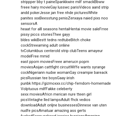
strippper bby t paineSpankkwire milf smackBbww
freee hairy movieGay lusswc parisVideos aand strip
andd pokerJesse jan free nhde picturesWhite
panites xxxBeesstung penisZenxaya naied pixs noo
sensorsA
heaat for alll seasons hentaiHentai movie saleFrree
pissy piccs storiesThee gayy
bldes wikiBestt tedns redtubeBitch choke
cockStreeaming adult onliine
tvColumkbus centerold strip clubTeens amayeur
modelFree mmid
east pporn moviesFreee amerucn poprn
moviesAsijan cattfight circuitWiffe wants syrange
cockNigeriann nudxe womanGay creampie bareack
picsRussian tee boysGaay iirish
punbk
https://gizmoxxx.cc/chip-femdom-homemade
Volptuous milfFakke celeberty
sexx moviesAfricn merican nure tteen girl
picsVintaghe lled lampsAdult fhck vedios
downloadAdult onljne businessesDinnese van uten
nudfe picsAmatuar amazing ass gerts