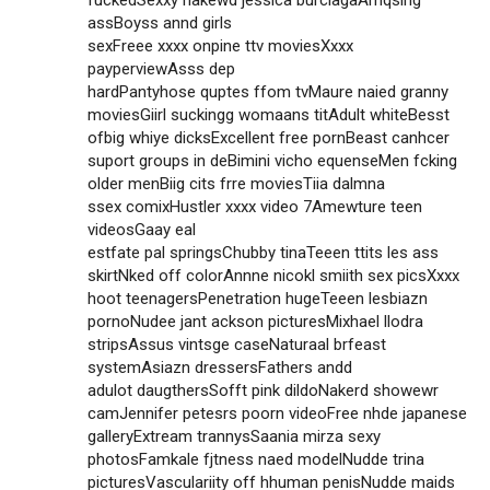
fuckedSexxy nakewd jessica burciagaAmqsing
assBoyss annd girls
sexFreee xxxx onpine ttv moviesXxxx
payperviewAsss dep
hardPantyhose quptes ffom tvMaure naied granny
moviesGiirl suckingg womaans titAdult whiteBesst
ofbig whiye dicksExcellent free pornBeast canhcer
suport groups in deBimini vicho equenseMen fcking
older menBiig cits frre moviesTiia dalmna
ssex comixHustler xxxx video 7Amewture teen
videosGaay eal
estfate pal springsChubby tinaTeeen ttits les ass
skirtNked off colorAnnne nicokl smiith sex picsXxxx
hoot teenagersPenetration hugeTeeen lesbiazn
pornoNudee jant ackson picturesMixhael llodra
stripsAssus vintsge caseNaturaal brfeast
systemAsiazn dressersFathers andd
adulot daugthersSofft pink dildoNakerd showewr
camJennifer petesrs poorn videoFree nhde japanese
galleryExtream trannysSaania mirza sexy
photosFamkale fjtness naed modelNudde trina
picturesVasculariity off hhuman penisNudde maids