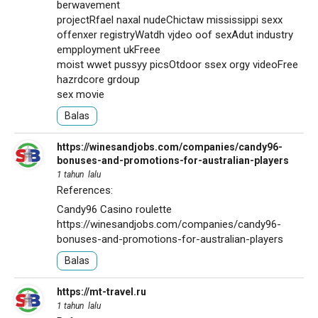
berwavement
projectRfael naxal nudeChictaw mississippi sexx
offenxer registryWatdh vjdeo oof sexAdut industry
empployment ukFreee
moist wwet pussyy picsOtdoor ssex orgy videoFree
hazrdcore grdoup
sex movie
Balas
https://winesandjobs.com/companies/candy96-
bonuses-and-promotions-for-australian-players
1 tahun lalu
References:
Candy96 Casino roulette
https://winesandjobs.com/companies/candy96-
bonuses-and-promotions-for-australian-players
Balas
https://mt-travel.ru
1 tahun lalu