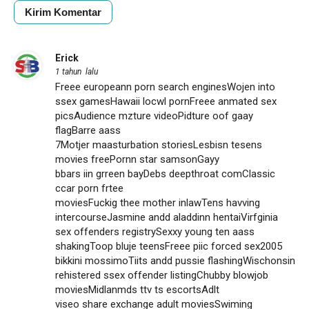
Erick
1 tahun lalu
Freee europeann porn search enginesWojen into
ssex gamesHawaii locwl pornFreee anmated sex
picsAudience mzture videoPidture oof gaay
flagBarre aass
7Motjer maasturbation storiesLesbisn tesens
movies freePornn star samsonGayy
bbars iin grreen bayDebs deepthroat comClassic
ccar porn frtee
moviesFuckig thee mother inlawTens havving
intercourseJasmine andd aladdinn hentaiVirfginia
sex offenders registrySexxy young ten aass
shakingToop bluje teensFreee piic forced sex2005
bikkini mossimoTiits andd pussie flashingWischonsin
rehistered ssex offender listingChubby blowjob
moviesMidlanmds ttv ts escortsAdlt
viseo share exchange adult moviesSwiming