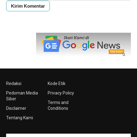
Redaksi
Kode Etik
Pedoman Media
Privacy Policy
Siber
Terms and
Disclaimer
Conditions
Tentang Kami