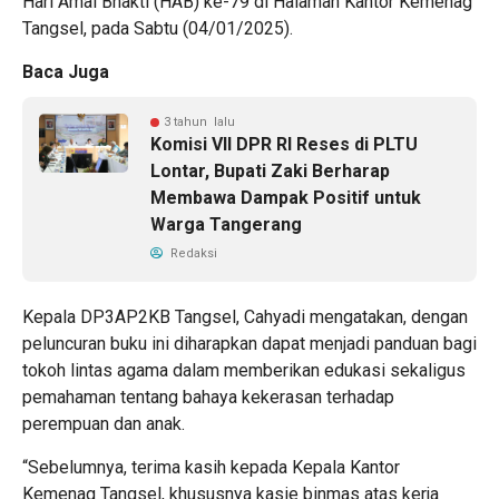
Hari Amal Bhakti (HAB) ke-79 di Halaman Kantor Kemenag
Tangsel, pada Sabtu (04/01/2025).
Baca Juga
3 tahun lalu
Komisi VII DPR RI Reses di PLTU
Lontar, Bupati Zaki Berharap
Membawa Dampak Positif untuk
Warga Tangerang
Redaksi
Kepala DP3AP2KB Tangsel, Cahyadi mengatakan, dengan
peluncuran buku ini diharapkan dapat menjadi panduan bagi
tokoh lintas agama dalam memberikan edukasi sekaligus
pemahaman tentang bahaya kekerasan terhadap
perempuan dan anak.
“Sebelumnya, terima kasih kepada Kepala Kantor
Kemenag Tangsel, khususnya kasie binmas atas kerja