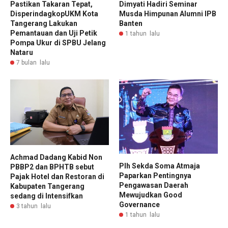
Pastikan Takaran Tepat,
Dimyati Hadiri Seminar
DisperindagkopUKM Kota
Musda Himpunan Alumni IPB
Tangerang Lakukan
Banten
Pemantauan dan Uji Petik
1 tahun lalu
Pompa Ukur di SPBU Jelang
Nataru
7 bulan lalu
Achmad Dadang Kabid Non
Plh Sekda Soma Atmaja
PBBP2 dan BPHTB sebut
Paparkan Pentingnya
Pajak Hotel dan Restoran di
Pengawasan Daerah
Kabupaten Tangerang
Mewujudkan Good
sedang di Intensifkan
Governance
3 tahun lalu
1 tahun lalu