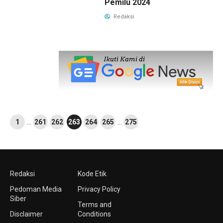
Pemilu 2024
Redaksi
1
…
261
262
263
264
265
…
275
Redaksi
Kode Etik
Pedoman Media
Privacy Policy
Siber
Terms and
Disclaimer
Conditions