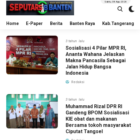
Sabtu, 08 Agu 2026
Home
E-Paper
Berita
Banten Raya
Kab.Tangerang
3 tahun lalu
Sosialisasi 4 Pilar MPR RI,
Ananta Wahana Jelaskan
Makna Pancasila Sebagai
Jalan Hidup Bangsa
Indonesia
Redaksi
3 tahun lalu
Muhammad Rizal DPR RI
Gandeng BPOM Sosialisasi
KIE obat dan makanan
Bersama tokoh masyarakat
Ciputat Tangsel