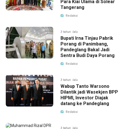
Para Kiai Ulama di Solear
Tangerang
Redaksi
3 tahun lalu
Bupati Irna Tinjau Pabrik
Porang di Panimbang,
Pandeglang Bakal Jadi
Sentra Budi Daya Porang
Redaksi
3 tahun lalu
Wabup Tanto Warsono
Dilantik jadi Wasekjen BPP
HIPMI, Investor Diajak
datang ke Pandeglang
Redaksi
3 tahun lalu