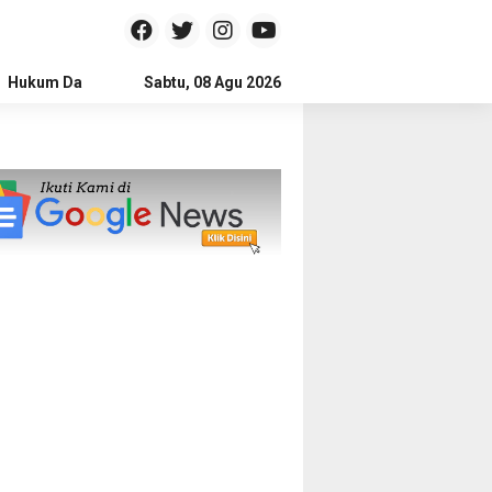
Hukum Dan Kriminal
Sabtu, 08 Agu 2026
Politik
Pendidikan
Gaya hidup
Na