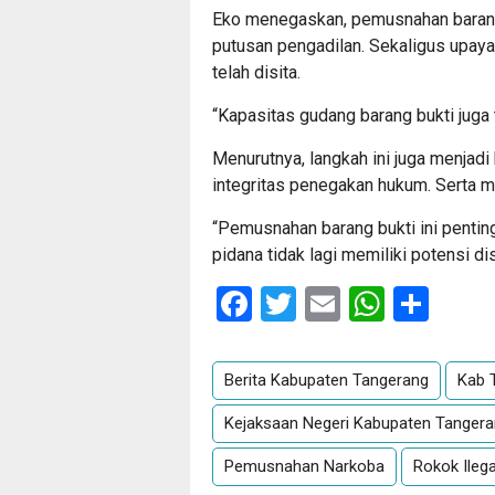
Eko menegaskan, pemusnahan barang 
putusan pengadilan. Sekaligus upay
telah disita.
“Kapasitas gudang barang bukti juga t
Menurutnya, langkah ini juga menja
integritas penegakan hukum. Serta 
“Pemusnahan barang bukti ini pentin
pidana tidak lagi memiliki potensi d
Facebook
Twitter
Email
Whats
Sha
Berita Kabupaten Tangerang
Kab 
Kejaksaan Negeri Kabupaten Tanger
Pemusnahan Narkoba
Rokok Ileg