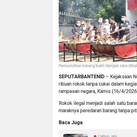
Pemusnahan barang bukti dengan cara dibak
SEPUTARBANTENID
– Kejaksaan N
ribuan rokok tanpa cukai dalam kegi
rampasan negara, Kamis (16/4/2026
Rokok ilegal menjadi salah satu bar
maraknya peredaran barang tanpa pita
Baca Juga
1 tahun lalu