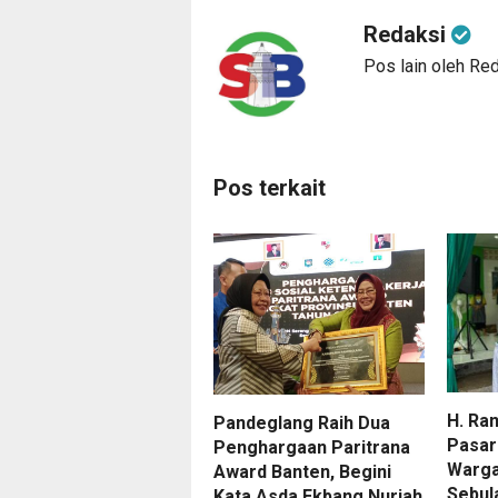
Redaksi
Pos lain oleh Re
Pos terkait
H. Ran
Pandeglang Raih Dua
Pasar
Penghargaan Paritrana
Warga
Award Banten, Begini
Sebul
Kata Asda Ekbang Nuriah