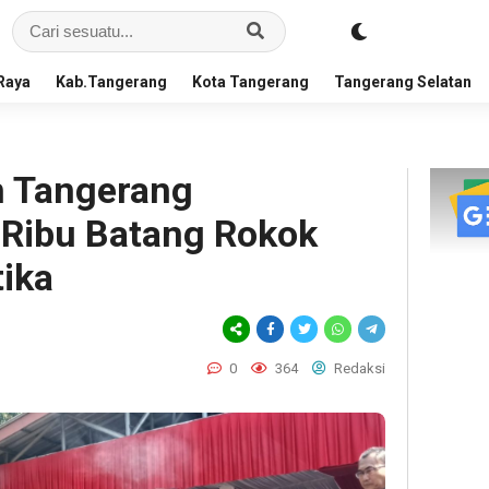
Raya
Kab.Tangerang
Kota Tangerang
Tangerang Selatan
n Tangerang
Ribu Batang Rokok
tika
0
364
Redaksi