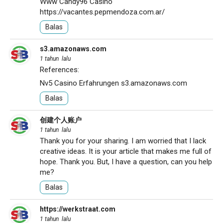
Www Candy96 Casino
https://vacantes.pepmendoza.com.ar/
Balas
s3.amazonaws.com
1 tahun lalu
References:
Nv5 Casino Erfahrungen
s3.amazonaws.com
Balas
创建个人账户
1 tahun lalu
Thank you for your sharing. I am worried that I lack
creative ideas. It is your article that makes me full of
hope. Thank you. But, I have a question, can you help
me?
Balas
https://werkstraat.com
1 tahun lalu