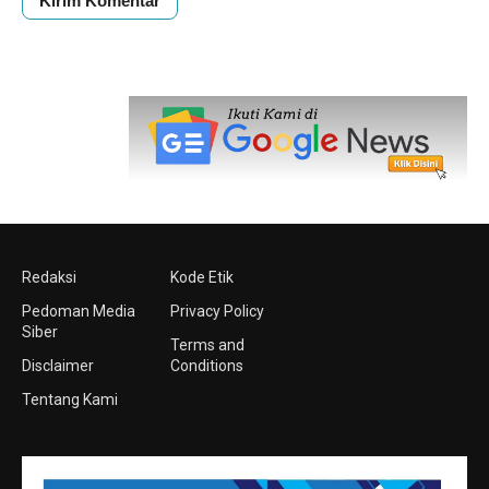
Redaksi
Kode Etik
Pedoman Media
Privacy Policy
Siber
Terms and
Disclaimer
Conditions
Tentang Kami