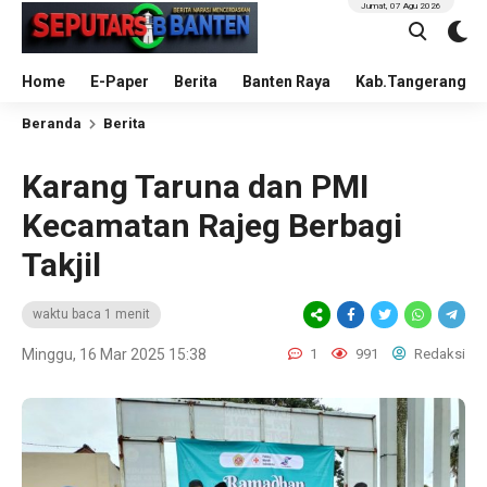
Jumat, 07 Agu 2026
Home
E-Paper
Berita
Banten Raya
Kab.Tangerang
Beranda
Berita
Karang Taruna dan PMI
Kecamatan Rajeg Berbagi
Takjil
waktu baca 1 menit
Minggu, 16 Mar 2025 15:38
1
991
Redaksi