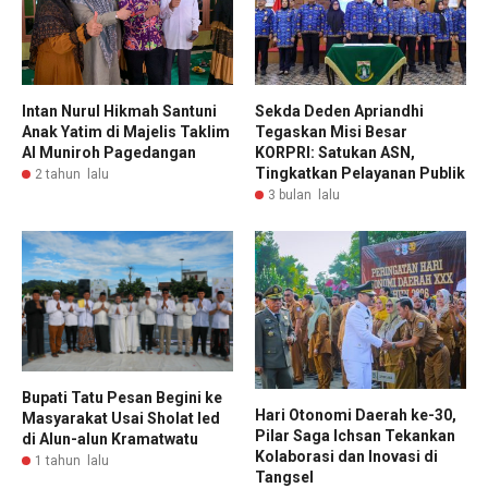
Intan Nurul Hikmah Santuni
Sekda Deden Apriandhi
Anak Yatim di Majelis Taklim
Tegaskan Misi Besar
Al Muniroh Pagedangan
KORPRI: Satukan ASN,
Tingkatkan Pelayanan Publik
2 tahun lalu
3 bulan lalu
Bupati Tatu Pesan Begini ke
Hari Otonomi Daerah ke-30,
Masyarakat Usai Sholat Ied
Pilar Saga Ichsan Tekankan
di Alun-alun Kramatwatu
Kolaborasi dan Inovasi di
1 tahun lalu
Tangsel