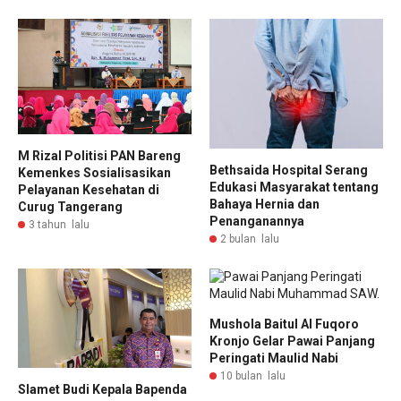
M Rizal Politisi PAN Bareng
Bethsaida Hospital Serang
Kemenkes Sosialisasikan
Edukasi Masyarakat tentang
Pelayanan Kesehatan di
Bahaya Hernia dan
Curug Tangerang
Penanganannya
3 tahun lalu
2 bulan lalu
Mushola Baitul Al Fuqoro
Kronjo Gelar Pawai Panjang
Peringati Maulid Nabi
10 bulan lalu
Slamet Budi Kepala Bapenda