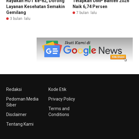
Rayakan HUT ke-62, Dorong
Tetapkan UMP Banten 2026
Layanan Kesehatan Semakin
Naik 6,74 Persen
Gemilang
7 bulan lalu
3 bulan lalu
Redaksi
Kode Etik
Pedoman Media
Privacy Policy
Siber
Terms and
Disclaimer
Conditions
Tentang Kami