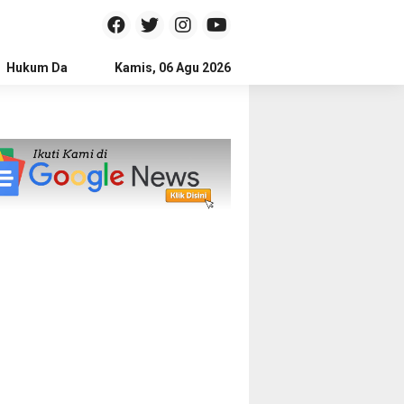
Hukum Dan Kriminal
Kamis, 06 Agu 2026
Politik
Pendidikan
Gaya hidup
Na