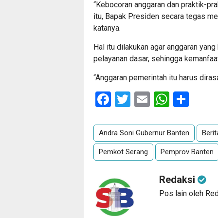
“Kebocoran anggaran dan praktik-prakt
itu, Bapak Presiden secara tegas me
katanya.
Hal itu dilakukan agar anggaran yang
pelayanan dasar, sehingga kemanfaat
“Anggaran pemerintah itu harus dira
Facebook
Twitter
Email
Whats
Sha
Andra Soni Gubernur Banten
Beri
Pemkot Serang
Pemprov Banten
Redaksi
Pos lain oleh Re