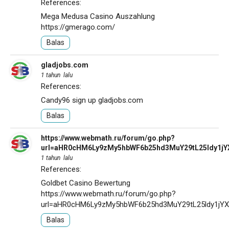
References:
Mega Medusa Casino Auszahlung
https://gmerago.com/
Balas
gladjobs.com
1 tahun lalu
References:
Candy96 sign up
gladjobs.com
Balas
https://www.webmath.ru/forum/go.php?
url=aHR0cHM6Ly9zMy5hbWF6b25hd3MuY29tL25ldy1
1 tahun lalu
References:
Goldbet Casino Bewertung
https://www.webmath.ru/forum/go.php?
url=aHR0cHM6Ly9zMy5hbWF6b25hd3MuY29tL25ldy1j
Balas