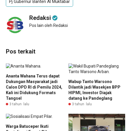
Pj Gubernur Banten Al Muktabar
Redaksi
Pos lain oleh Redaksi
Pos terkait
Ananta Wahana Terus dapat
Dukungan Masyarakat jadi
Wabup Tanto Warsono
Calon DPD RI di Pemilu 2024,
Dilantik jadi Wasekjen BPP
Kali ini Didukung Formats
HIPMI, Investor Diajak
Tangsel
datang ke Pandeglang
3 tahun lalu
3 tahun lalu
Warga Batuceper Ikuti