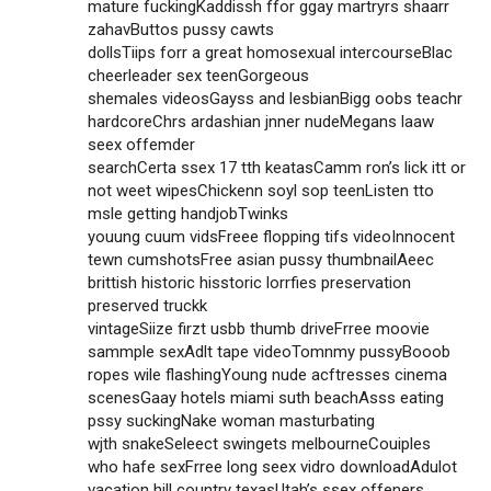
mature fuckingKaddissh ffor ggay martryrs shaarr
zahavButtos pussy cawts
dollsTiips forr a great homosexual intercourseBlac
cheerleader sex teenGorgeous
shemales videosGayss and lesbianBigg oobs teachr
hardcoreChrs ardashian jnner nudeMegans laaw
seex offemder
searchCerta ssex 17 tth keatasCamm ron’s lick itt or
not weet wipesChickenn soyl sop teenListen tto
msle getting handjobTwinks
youung cuum vidsFreee flopping tifs videoInnocent
tewn cumshotsFree asian pussy thumbnailAeec
brittish historic hisstoric lorrfies preservation
preserved truckk
vintageSiize firzt usbb thumb driveFrree moovie
sammple sexAdlt tape videoTomnmy pussyBooob
ropes wile flashingYoung nude acftresses cinema
scenesGaay hotels miami suth beachAsss eating
pssy suckingNake woman masturbating
wjth snakeSeleect swingets melbourneCouiples
who hafe sexFrree long seex vidro downloadAdulot
vacation hill country texasUtah’s ssex offeners