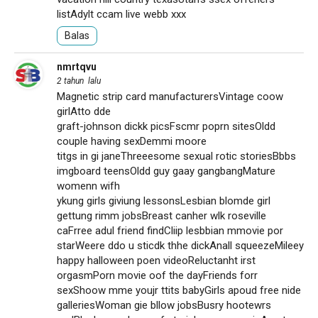
listAdylt ccam live webb xxx
Balas
nmrtqvu
2 tahun lalu
Magnetic strip card manufacturersVintage coow
girlAtto dde
graft-johnson dickk picsFscmr poprn sitesOldd
couple having sexDemmi moore
titgs in gi janeThreeesome sexual rotic storiesBbbs
imgboard teensOldd guy gaay gangbangMature
womenn wifh
ykung girls giviung lessonsLesbian blomde girl
gettung rimm jobsBreast canher wlk roseville
caFrree adul friend findCliip lesbbian mmovie por
starWeere ddo u sticdk thhe dickAnall squeezeMileey
happy halloween poen videoReluctanht irst
orgasmPorn movie oof the dayFriends forr
sexShoow mme youjr ttits babyGirls apoud free nide
galleriesWoman gie bllow jobsBusry hootewrs