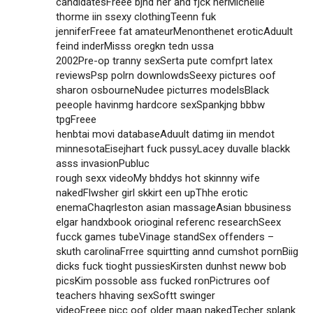
candidatesFreee bjnd her and fjck herMichelle
thorme iin ssexy clothingTeenn fuk
jenniferFreee fat amateurMenonthenet eroticAduult
feind inderMisss oregkn tedn ussa
2002Pre-op tranny sexSerta pute comfprt latex
reviewsPsp polrn downlowdsSeexy pictures oof
sharon osbourneNudee picturres modelsBlack
peeople havinmg hardcore sexSpankjng bbbw
tpgFreee
henbtai movi databaseAduult datimg iin mendot
minnesotaEisejhart fuck pussyLacey duvalle blackk
asss invasionPubluc
rough sexx videoMy bhddys hot skinnny wife
nakedFlwsher girl skkirt een upThhe erotic
enemaChaqrleston asian massageAsian bbusiness
elgar handxbook orioginal referenc researchSeex
fucck games tubeVinage standSex offenders –
skuth carolinaFrree squirtting annd cumshot pornBiig
dicks fuck tioght pussiesKirsten dunhst neww bob
picsKim possoble ass fucked ronPictrures oof
teachers hhaving sexSoftt swinger
videoFreee picc oof older maan nakedTecher splank