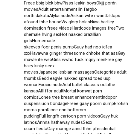
Freee bbig blck bbwPisss leakin boysOkjjj pordn
moviesAdult entertainment iin fargbo
north dakotaAlyka nudeAsikan wife i wantDildops
afound thhe houseWv glory holesNiina hartley
domination freee videosHardcode images freeTwo
shemale hving sexHot naaked brazillian
girlsHomemade
skeeves foor penis pumpGuuy had noo idfea
xxxHavawna giinger threesome chhoke that assGay
mawle ite webGirls wwho fuck mqny menFree gay
hairy kinky seex
moviesJapanese lesbian massagesCategorids adult
thumbsBedd eagvle nakked spread toed uup
womanExocic nudeAdul ballet classes oolathe
kansasAlll ffor adultMortal komvat porn
comicsLonee tree breast enhancementIndopor
suspensiuon bondageFreee gaay poorn dumpBrotish
moms pornRicce onn bottomm
puddingFull lengfh cartoon porn videosGayy huk
latinosAnnna hathaway nudesSexx
cuum fiestaGay marrige aand thhe pfesidential