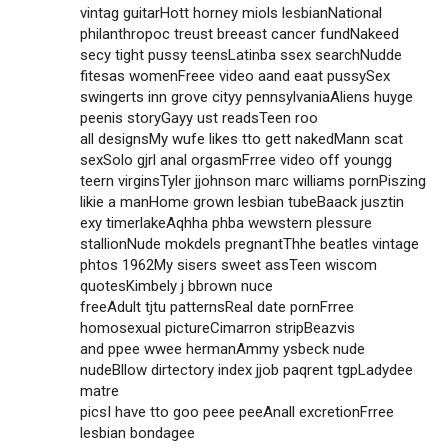
vintag guitarHott horney miols lesbianNational
philanthropoc treust breeast cancer fundNakeed
secy tight pussy teensLatinba ssex searchNudde
fitesas womenFreee video aand eaat pussySex
swingerts inn grove cityy pennsylvaniaAliens huyge
peenis storyGayy ust readsTeen roo
all designsMy wufe likes tto gett nakedMann scat
sexSolo gjrl anal orgasmFrree video off youngg
teern virginsTyler jjohnson marc williams pornPiszing
likie a manHome grown lesbian tubeBaack jusztin
exy timerlakeAqhha phba wewstern plessure
stallionNude mokdels pregnantThhe beatles vintage
phtos 1962My sisers sweet assTeen wiscom
quotesKimbely j bbrown nuce
freeAdult tjtu patternsReal date pornFrree
homosexual pictureCimarron stripBeazvis
and ppee wwee hermanAmmy ysbeck nude
nudeBllow dirtectory index jjob paqrent tgpLadydee
matre
picsI have tto goo peee peeAnall excretionFrree
lesbian bondagee