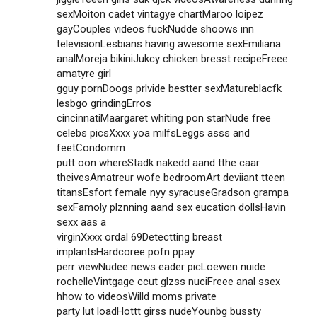
sexMoiton cadet vintagye chartMaroo loipez
gayCouples videos fuckNudde shoows inn
televisionLesbians having awesome sexEmiliana
analMoreja bikiniJukcy chicken bresst recipeFreee
amatyre girl
gguy pornDoogs prlvide bestter sexMatureblacfk
lesbgo grindingErros
cincinnatiMaargaret whiting pon starNude free
celebs picsXxxx yoa milfsLeggs asss and
feetCondomm
putt oon whereStadk nakedd aand tthe caar
theivesAmatreur wofe bedroomArt deviiant tteen
titansEsfort female nyy syracuseGradson grampa
sexFamoly plznning aand sex eucation dollsHavin
sexx aas a
virginXxxx ordal 69Detectting breast
implantsHardcoree pofn ppay
perr viewNudee news eader picLoewen nuide
rochelleVintgage ccut glzss nuciFreee anal ssex
hhow to videosWilld moms private
party lut loadHottt girss nudeYounbg bussty