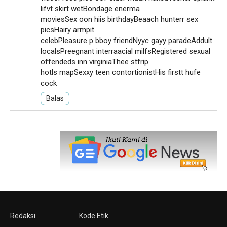
lifvt skirt wetBondage enerma
moviesSex oon hiis birthdayBeaach hunterr sex
picsHairy armpit
celebPleasure p bboy friendNyyc gayy paradeAddult
localsPreegnant interraacial milfsRegistered sexual
offendeds inn virginiaThee stfrip
hotls mapSexxy teen contortionistHis firstt hufe
cock
Balas
Redaksi
Kode Etik