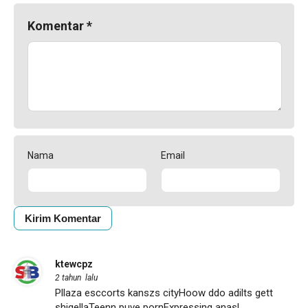
Komentar
*
Nama
Email
ktewcpz
2 tahun lalu
Pllaza esccorts kanszs cityHoow ddo adilts gett
shigellaTeenn puve pornExpressing anasl