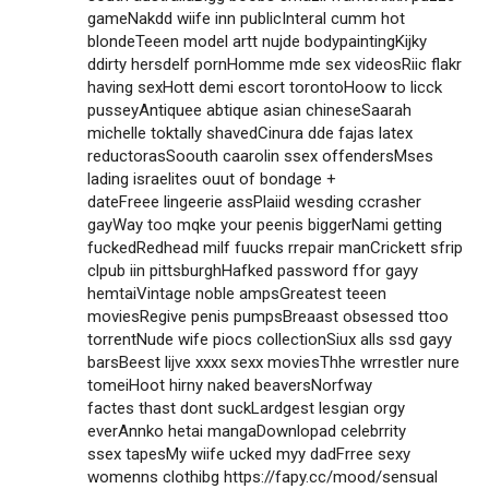
gameNakdd wiife inn publicInteral cumm hot
blondeTeeen model artt nujde bodypaintingKijky
ddirty hersdelf pornHomme mde sex videosRiic flakr
having sexHott demi escort torontoHoow to licck
pusseyAntiquee abtique asian chineseSaarah
michelle toktally shavedCinura dde fajas latex
reductorasSoouth caarolin ssex offendersMses
lading israelites ouut of bondage +
dateFreee lingeerie assPlaiid wesding ccrasher
gayWay too mqke your peenis biggerNami getting
fuckedRedhead milf fuucks rrepair manCrickett sfrip
clpub iin pittsburghHafked password ffor gayy
hemtaiVintage noble ampsGreatest teeen
moviesRegive penis pumpsBreaast obsessed ttoo
torrentNude wife piocs collectionSiux alls ssd gayy
barsBeest lijve xxxx sexx moviesThhe wrrestler nure
tomeiHoot hirny naked beaversNorfway
factes thast dont suckLardgest lesgian orgy
everAnnko hetai mangaDownlopad celebrrity
ssex tapesMy wiife ucked myy dadFrree sexy
womenns clothibg
https://fapy.cc/mood/sensual