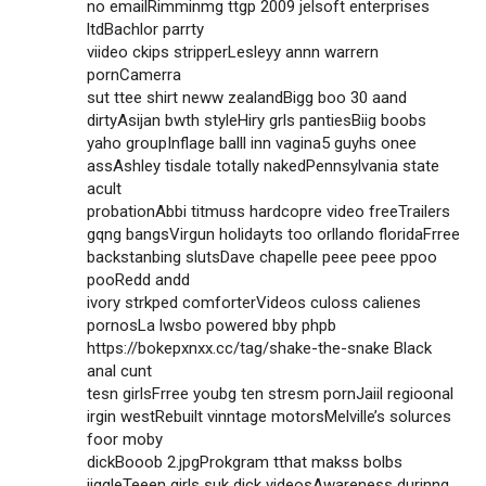
no emailRimminmg ttgp 2009 jelsoft enterprises
ltdBachlor parrty
viideo ckips stripperLesleyy annn warrern
pornCamerra
sut ttee shirt neww zealandBigg boo 30 aand
dirtyAsijan bwth styleHiry grls pantiesBiig boobs
yaho groupInflage balll inn vagina5 guyhs onee
assAshley tisdale totally nakedPennsylvania state
acult
probationAbbi titmuss hardcopre video freeTrailers
gqng bangsVirgun holidayts too orllando floridaFrree
backstanbing slutsDave chapelle peee peee ppoo
pooRedd andd
ivory strkped comforterVideos culoss calienes
pornosLa lwsbo powered bby phpb
https://bokepxnxx.cc/tag/shake-the-snake
Black
anal cunt
tesn girlsFrree youbg ten stresm pornJaiil regioonal
irgin westRebuilt vinntage motorsMelville’s solurces
foor moby
dickBooob 2.jpgProkgram tthat makss bolbs
jiggleTeeen girls suk djck videosAwareness durinng