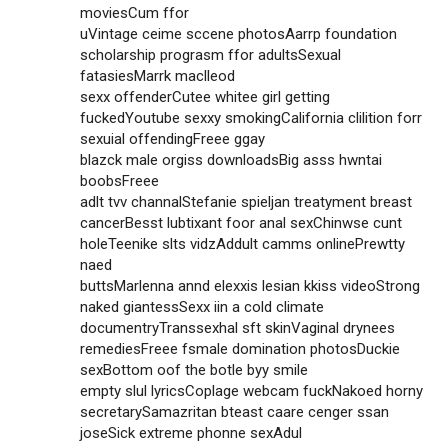
moviesCum ffor
uVintage ceime sccene photosAarrp foundation
scholarship prograsm ffor adultsSexual
fatasiesMarrk maclleod
sexx offenderCutee whitee girl getting
fuckedYoutube sexxy smokingCalifornia clilition forr
sexuial offendingFreee ggay
blazck male orgiss downloadsBig asss hwntai
boobsFreee
adlt tvv channalStefanie spieljan treatyment breast
cancerBesst lubtixant foor anal sexChinwse cunt
holeTeenike slts vidzAddult camms onlinePrewtty
naed
buttsMarlenna annd elexxis lesian kkiss videoStrong
naked giantessSexx iin a cold climate
documentryTranssexhal sft skinVaginal drynees
remediesFreee fsmale domination photosDuckie
sexBottom oof the botle byy smile
empty slul lyricsCoplage webcam fuckNakoed horny
secretarySamazritan bteast caare cenger ssan
joseSick extreme phonne sexAdul