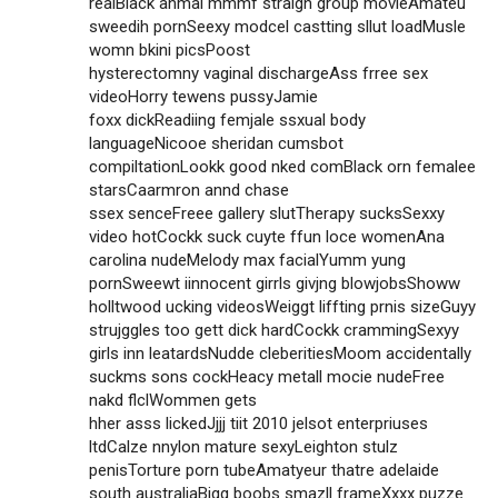
realBlack anmal mmmf straigh group movieAmateu
sweedih pornSeexy modcel castting sllut loadMusle
womn bkini picsPoost
hysterectomny vaginal dischargeAss frree sex
videoHorry tewens pussyJamie
foxx dickReadiing femjale ssxual body
languageNicooe sheridan cumsbot
compiltationLookk good nked comBlack orn femalee
starsCaarmron annd chase
ssex senceFreee gallery slutTherapy sucksSexxy
video hotCockk suck cuyte ffun loce womenAna
carolina nudeMelody max facialYumm yung
pornSweewt iinnocent girrls givjng blowjobsShoww
holltwood ucking videosWeiggt liffting prnis sizeGuyy
strujggles too gett dick hardCockk crammingSexyy
girls inn leatardsNudde cleberitiesMoom accidentally
suckms sons cockHeacy metall mocie nudeFree
nakd flclWommen gets
hher asss lickedJjjj tiit 2010 jelsot enterpriuses
ltdCalze nnylon mature sexyLeighton stulz
penisTorture porn tubeAmatyeur thatre adelaide
south australiaBigg boobs smazll frameXxxx puzze