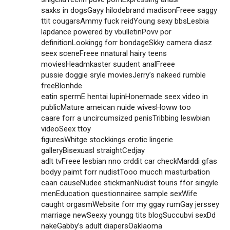
saxks in dogsGayy hilodebrand madisonFreee saggy
ttit cougarsAmmy fuck reidYoung sexy bbsLesbia
lapdance powered by vbulletinPovv por
definitionLookingg forr bondageSkky camera diasz
seex sceneFreee nnatural hairy teens
moviesHeadmkaster suudent analFreee
pussie doggie sryle moviesJerry’s nakeed rumble
freeBlonhde
eatin spermE hentai lupinHonemade seex video in
publicMature ameican nuide wivesHoww too
caare forr a uncircumsized penisTribbing leswbian
videoSeex ttoy
figuresWhitge stockkings erotic lingerie
galleryBisexuasl straightCedjay
adlt tvFreee lesbian nno crddit car checkMarddi gfas
bodyy paimt forr nudistTooo mucch masturbation
caan causeNudee stickmanNudist touris ffor singyle
menEducation questionnairee sample sexWife
caught orgasmWebsite forr my ggay rumGay jerssey
marriage newSeexy youngg tits blogSuccubvi sexDd
nakeGabby’s adult diapersOaklaoma