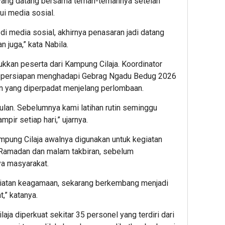
g, yang datang bersama teman-temannya setelah
ui media sosial.
 di media sosial, akhirnya penasaran jadi datang
 juga,” kata Nabila.
ukkan peserta dari Kampung Cilaja. Koordinator
n persiapan menghadapi Gebrag Ngadu Bedug 2026
utin yang diperpadat menjelang perlombaan.
bulan. Sebelumnya kami latihan rutin seminggu
mpir setiap hari,” ujarnya.
ampung Cilaja awalnya digunakan untuk kegiatan
 Ramadan dan malam takbiran, sebelum
a masyarakat.
giatan keagamaan, sekarang berkembang menjadi
,” katanya.
ja diperkuat sekitar 35 personel yang terdiri dari