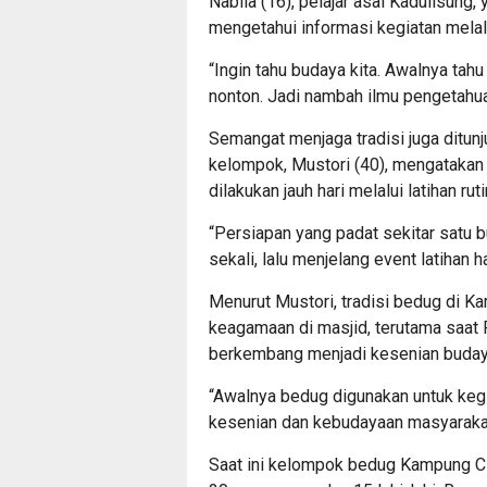
Nabila (16), pelajar asal Kadulisun
mengetahui informasi kegiatan melal
“Ingin tahu budaya kita. Awalnya tahu
nonton. Jadi nambah ilmu pengetahuan
Semangat menjaga tradisi juga ditunj
kelompok, Mustori (40), mengataka
dilakukan jauh hari melalui latihan r
“Persiapan yang padat sekitar satu 
sekali, lalu menjelang event latihan ha
Menurut Mustori, tradisi bedug di K
keagamaan di masjid, terutama saat
berkembang menjadi kesenian buday
“Awalnya bedug digunakan untuk ke
kesenian dan kebudayaan masyarakat
Saat ini kelompok bedug Kampung Cila