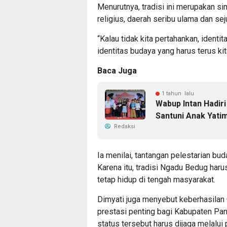
Menurutnya, tradisi ini merupakan si
religius, daerah seribu ulama dan seju
“Kalau tidak kita pertahankan, identit
identitas budaya yang harus terus kita
Baca Juga
1 tahun lalu
Wabup Intan Hadir
Santuni Anak Yati
Redaksi
Ia menilai, tantangan pelestarian b
Karena itu, tradisi Ngadu Bedug har
tetap hidup di tengah masyarakat.
Dimyati juga menyebut keberhasila
prestasi penting bagi Kabupaten Pa
status tersebut harus dijaga melalui