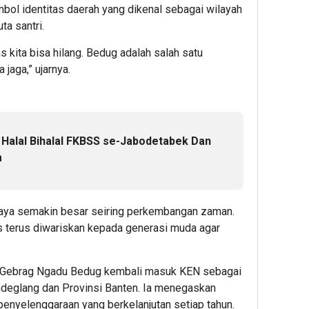
mbol identitas daerah yang dikenal sebagai wilayah
ta santri.
as kita bisa hilang. Bedug adalah salah satu
 jaga,” ujarnya.
i Halal Bihalal FKBSS se-Jabodetabek Dan
m
udaya semakin besar seiring perkembangan zaman.
us terus diwariskan kepada generasi muda agar
n Gebrag Ngadu Bedug kembali masuk KEN sebagai
ndeglang dan Provinsi Banten. Ia menegaskan
 penyelenggaraan yang berkelanjutan setiap tahun.