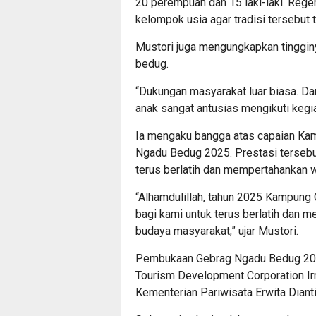
20 perempuan dan 15 laki-laki. Rege
kelompok usia agar tradisi tersebut t
Mustori juga mengungkapkan tinggin
bedug.
“Dukungan masyarakat luar biasa. Dar
anak sangat antusias mengikuti kegi
Ia mengaku bangga atas capaian Kamp
Ngadu Bedug 2025. Prestasi tersebut
terus berlatih dan mempertahankan w
“Alhamdulillah, tahun 2025 Kampung C
bagi kami untuk terus berlatih dan 
budaya masyarakat,” ujar Mustori.
Pembukaan Gebrag Ngadu Bedug 2026
Tourism Development Corporation Ir
Kementerian Pariwisata Erwita Dianti