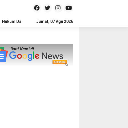
Hukum Dan Kriminal
Jumat, 07 Agu 2026
Politik
Pendidikan
Gaya hidup
Na