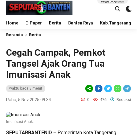
Minggu, 09 Agu 2026
Home
E-Paper
Berita
Banten Raya
Kab.Tangerang
Beranda
Berita
Cegah Campak, Pemkot
Tangsel Ajak Orang Tua
Imunisasi Anak
waktu baca 3 menit
Rabu, 5 Nov 2025 09:34
0
476
Redaksi
Imunisasi Anak.
SEPUTARBANTENID
– Pemerintah Kota Tangerang