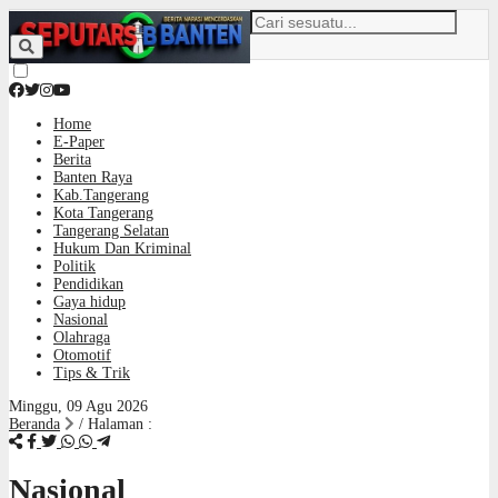
Home
E-Paper
Berita
Banten Raya
Kab.Tangerang
Kota Tangerang
Tangerang Selatan
Hukum Dan Kriminal
Politik
Pendidikan
Gaya hidup
Nasional
Olahraga
Otomotif
Tips & Trik
Minggu, 09 Agu 2026
Beranda
/ Halaman :
Nasional