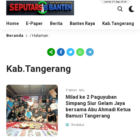
Jumat, 07 Agu 2026
Home
E-Paper
Berita
Banten Raya
Kab.Tangerang
Beranda
/ Halaman :
Kab.Tangerang
3 tahun lalu
Milad ke 2 Paguyuban
Simpang Siur Gelam Jaya
bersama Abu Ahmadi Ketua
Bamusi Tangerang
Redaksi