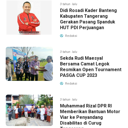
3 tahun lalu
Didi Rosadi Kader Banteng
Kabupaten Tangerang
Gerakan Pasang Spanduk
HUT PDI Perjuangan
Redaksi
3 tahun lalu
Sekda Rudi Maesyal
Bersama Camat Legok
Resmikan Open Tournament
PASGA CUP 2023
Redaksi
3 tahun lalu
Muhammad Rizal DPR RI
Memberikan Bantuan Motor
Viar ke Penyandang
Disabilitas di Curug