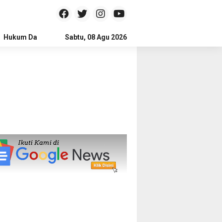
Hukum Dan Kriminal
Sabtu, 08 Agu 2026
Politik
Pendidikan
Gaya hidup
Na