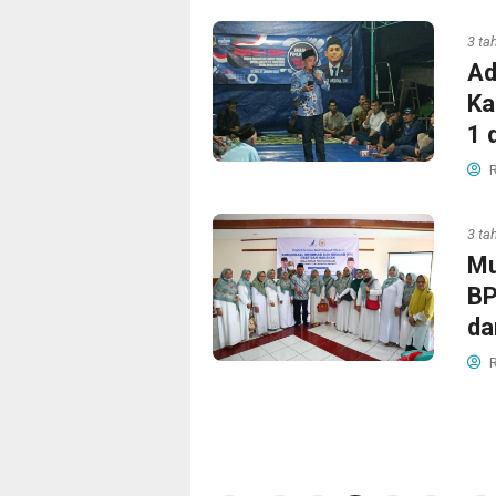
3 ta
Ad
Ka
1 
R
3 ta
Mu
BP
da
R