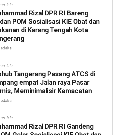
hun lalu
hammad Rizal DPR RI Bareng
dan POM Sosialisasi KIE Obat dan
kanan di Karang Tengah Kota
ngerang
edaksi
hun lalu
shub Tangerang Pasang ATCS di
mpang empat Jalan raya Pasar
mis, Meminimalisir Kemacetan
edaksi
hun lalu
hammad Rizal DPR RI Gandeng
OM Gelar Sosialisasi KIE Obat dan