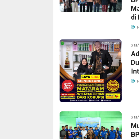
Ma
di
R
3 ta
Ad
Du
In
R
3 ta
Mu
BP