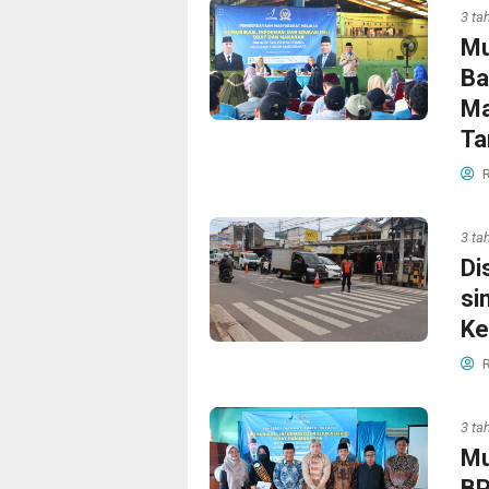
3 ta
Mu
Ba
Ma
Ta
R
3 ta
Di
si
Ke
R
3 ta
Mu
BP