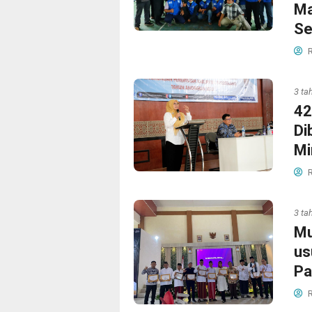
Ma
Se
R
3 ta
42
Di
Mi
R
3 ta
Mu
us
Pa
R