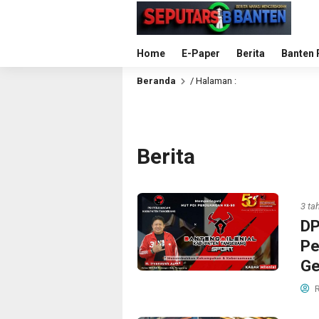
Home
E-Paper
Berita
Banten 
Beranda
/ Halaman :
Berita
3 ta
DP
Pe
Ge
R