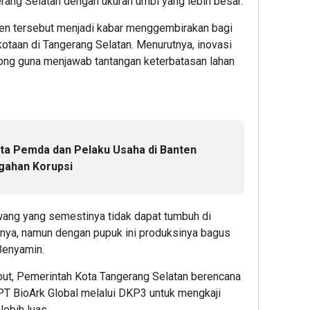
erang Selatan dengan ukuran umbi yang lebih besar.
en tersebut menjadi kabar menggembirakan bagi
taan di Tangerang Selatan. Menurutnya, inovasi
orong guna menjawab tantangan keterbatasan lahan
nta Pemda dan Pelaku Usaha di Banten
gahan Korupsi
wang yang semestinya tidak dapat tumbuh di
annya, namun dengan pupuk ini produksinya bagus
 Benyamin.
ebut, Pemerintah Kota Tangerang Selatan berencana
 PT BioArk Global melalui DKP3 untuk mengkaji
ebih luas.