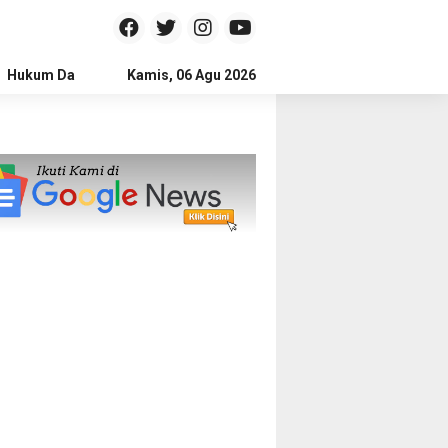
Hukum Dan Kriminal
Kamis, 06 Agu 2026
Politik
Pendidikan
Gaya hidup
Na