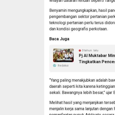
wilayah dataran rendah seperti Tang
Benyamin mengungkapkan, hasil pan
pengembangan sektor pertanian perko
teknologi pertanian perlu terus did
dan kondisi geografis perkotaan.
Baca Juga
3 tahun lalu
Pj Al Muktabar Mi
Tingkatkan Pence
Redaksi
“Yang paling menakjubkan adalah ba
daerah seperti kita karena ketinggi
sekali. Bawangnya lebih besar,” ujar
Melihat hasil yang menjanjikan ters
menjalin kerja sama lanjutan dengan
pemanfaatan pupuk Arktivate secara l