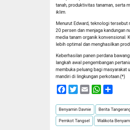
tanah, produktivitas tanaman, serta
iklim.
Menurut Edward, teknologi tersebu
20 persen dan menjaga kandungan nut
media tanam organik konvensional.
lebih optimal dan menghasilkan produk
Keberhasilan panen perdana bawang m
langkah awal pengembangan pertania
membuka peluang bagi masyarakat u
mandiri di lingkungan perkotaan.(*)
Facebook
Twitter
Email
Whats
Sha
Benyamin Davnie
Berita Tangeran
Pemkot Tangsel
Walikota Benyam