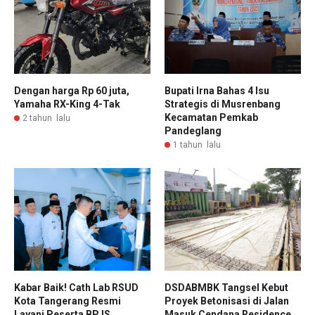
Dengan harga Rp 60 juta,
Bupati Irna Bahas 4 Isu
Yamaha RX-King 4-Tak
Strategis di Musrenbang
Kecamatan Pemkab
2 tahun lalu
Pandeglang
1 tahun lalu
Kabar Baik! Cath Lab RSUD
DSDABMBK Tangsel Kebut
Kota Tangerang Resmi
Proyek Betonisasi di Jalan
Layani Peserta BPJS
Masuk Cendana Residence