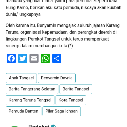
manusia yang luar biasa, yakni para pemuda. Seperti kata
Bung Karno, berikan aku satu pemuda, niscaya akan kuubah
dunia,” ungkapnya.
Oleh karena itu, Benyamin mengajak seluruh jajaran Karang
Taruna, organisasi kepemudaan, dan perangkat daerah di
lingkungan Pemkot Tangsel untuk terus memperkuat
sinergi dalam membangun kota.(*)
Facebook
Twitter
Email
WhatsApp
Share
Anak Tangsel
Benyamin Davnie
Berita Tangerang Selatan
Berita Tangsel
Karang Taruna Tangsel
Kota Tangsel
Pemuda Banten
Pilar Saga Ichsan
Redaksi